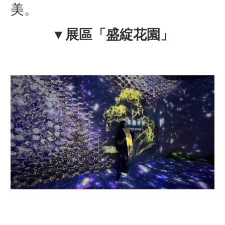
美。
▼
展區「盛綻花園」