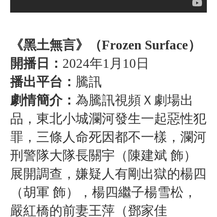
《黑土無言》（Frozen Surface）
開播日：
2024年1月10日
播出平台：
騰訊
劇情簡介：
為騰訊視頻Ｘ劇場出
品，東北小城瀾河發生一起惡性犯
罪，三條人命死因都不一樣，瀾河
刑警隊大隊長關宇（陳建斌 飾）
展開調查，嫌疑人有剛出獄的楊四
（胡軍 飾），楊四繼子楊雪松，
嚴紅橋的前妻王萍（鄧家佳