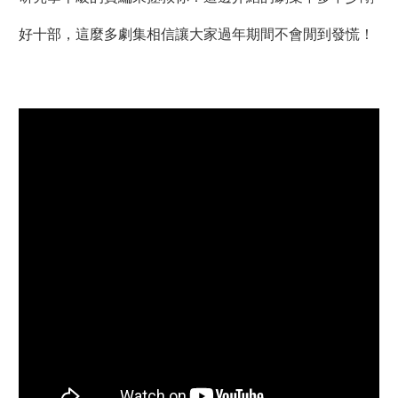
好十部，這麼多劇集相信讓大家過年期間不會閒到發慌！