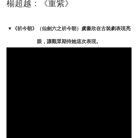
楊超越：《重紫》
▼
《祈今朝》（仙劍六之祈今朝）
虞書欣在古裝劇表現亮
眼，讓觀眾期待她這次表現。