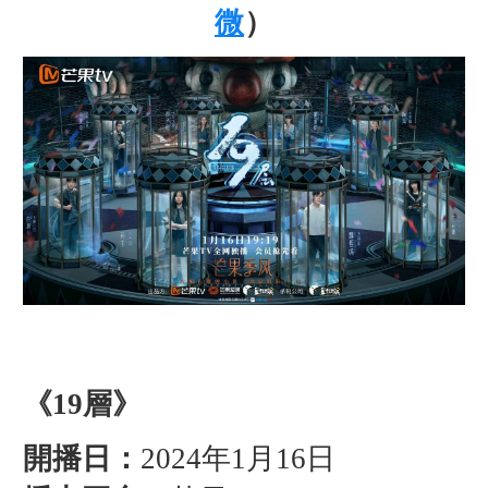
微
）
《19層》
開播日：
2024年1月16日