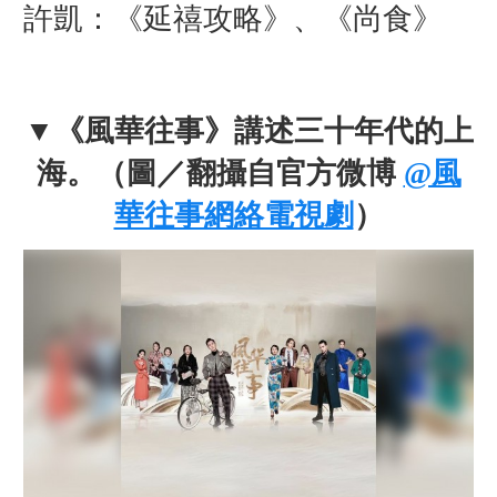
許凱：《延禧攻略》、《尚食》
▼
《風華往事》講述
三十年代的上
海
。（圖／翻攝自官方微博
@風
華往事網絡電視劇
）