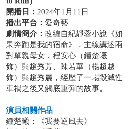
to Run）
開播日：
2024年1月11日
播出平台：
愛奇藝
劇情簡介：
改編自紀靜蓉小說《如
果奔跑是我的宿命》，主線講述兩
對單親母女，程安心（鍾楚曦
飾）與趙秀芳、陳若華（楊超越
飾）與趙秀麗，經歷了一場毀滅性
車禍之後又觸底重彈的故事。
演員相關作品
鍾楚曦：《我要逆風去》