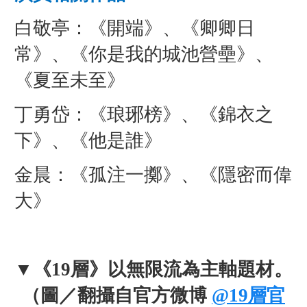
白敬亭：《開端》、《卿卿日
常》、《你是我的城池營壘》、
《夏至未至》
丁勇岱：《琅琊榜》、《錦衣之
下》、《他是誰》
金晨：《孤注一擲》、《隱密而偉
大》
▼
《19層》以無限流為主軸題材。
（圖／翻攝自官方微博
@19層官