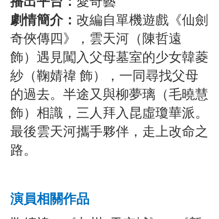
播出平台：
愛奇藝
劇情簡介：
改編自單機遊戲《仙劍
奇俠傳四》，雲天河（陳哲遠
飾）遇見闖入父母墓室的少女韓菱
紗（鞠婧禕 飾），一同尋找父母
的過去。半途又與柳夢璃（毛曉慧
飾）相識，三人拜入昆虛瓊華派。
最後雲天河攜手夥伴，走上改命之
路。
演員相關作品