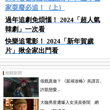
家耍廢必追！（上）
過年追劇免煩惱！ 2024「超人氣
韓劇」一次看
快樂追電影！ 2024「新年賀歲
片」揪全家出門看
相關新聞
假戲真做？ 《延禧攻略》吳謹言、
許凱戀愛...
大咖男星遭爆入女演員香閨 網