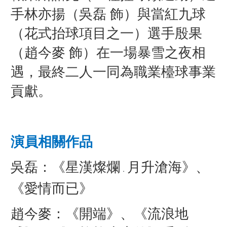
手林亦揚（吳磊 飾）與當紅九球
（花式抬球項目之一）選手殷果
（趙今麥 飾）在一場暴雪之夜相
遇，最終二人一同為職業檯球事業
貢獻。
演員相關作品
吳磊：《星漢燦爛
月升滄海》、
．
《愛情而已》
趙今麥：《開端》、《流浪地