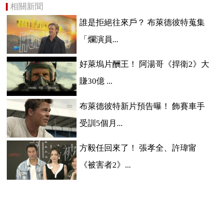
相關新聞
誰是拒絕往來戶？ 布萊德彼特蒐集
「爛演員...
好萊塢片酬王！ 阿湯哥《捍衛2》大
賺30億 ...
布萊德彼特新片預告曝！ 飾賽車手
受訓5個月...
方毅任回來了！ 張孝全、許瑋甯
《被害者2》...