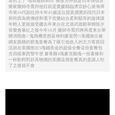
友封上了"地表最帥和尚"稱號另外就是日本僧侶音
樂家藥師寺寬邦他目前是愛媛縣臨濟宗妙心派海禪
寺第16代副住持今年45歲這位貨真價實的現代日本
和尚因為將佛經和電子音樂結合柔和順耳的旋律讓
年輕人更能接受繼去年來台在北港武德殿舉辦除夕
音樂會暴紅之後今年10月 藥師寺寬邦將再度來台舉
辦演唱會✅鬼商機竟然延伸到麥當勞?!美國推出被
網友戲稱的窮鬼套餐為了吸引低收入的主力客群回
流就在美國推出5塊錢美金的超值全餐這份套餐包
含四樣東西雙牛堡 麥香雞4塊麥克雞塊一份薯條和
一杯飲料對於高物價的美國這個套餐真的是讓人吃
了之後就不會