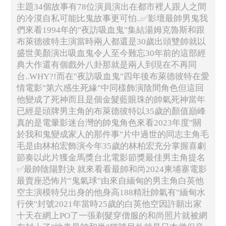
主題34個故事有78位演員演出在都市裡人跟人之間
的冷漠自私可能比鬼故事更可怕..✅影壇最帥男鬼我
們來看1994年的"夜訪吸血鬼"集結湯姆克魯斯和跟
布萊德彼特主演當時兩人都還是30歲出頭雙帥就以
盛世美顏演出吸血鬼令人至今難忘30年前的這部經
典大作還有個戲外八卦那就是兩人到現在不再同
台..WHY?!而在"夜訪吸血鬼"四年後布萊德彼特在愛
情電影"第六感生死緣"中同樣飾演陰間角色但這回
他變成了死神而且是個金髮藍眼珠的帥氣死神當年
已經是頭牌男主角的布萊德彼特以35歲的顏值巔峰
真的是電暈影迷台灣的帥鬼角色來看2023年度"關
於我和鬼變成家人的那件事"片中過世的同志主角毛
毛是由林柏宏飾演今年35歲的林柏宏充分掌握喜劇
節奏以此片獲金馬獎台北電影節獎最佳男主角提名
✅最帥陰陽對決 就來看看最帥和尚2024柬埔寨電影
最賣座恐怖片"鬼氣球"由來自緬甸的男主角白英他
空主演模特兒出身的他身高188精壯帥氣有"緬甸水
行俠"封號2021年當時25歲的白英他空因許願出家
十天在網上PO了一張剃髮穿僧服的和尚照片就被網