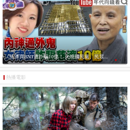
《慈濟買BNT遭詐騙10億！ 火燒國民黨、民眾...
熱播電影