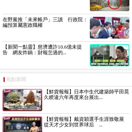
在野黨推「未來帳戶」三讀 行政院：
編預算屬憲政職權
【新聞一點靈】慈濟遭詐10.6億未提
告 網友炸鍋：財報怎過的...
焦點新聞
【鮮貨報報】日本中生代建築師平田晃
久睽違六年再度來台展出...
【鮮貨報報】戴資穎選手生涯致敬展
從天才少女到世界球后 ...