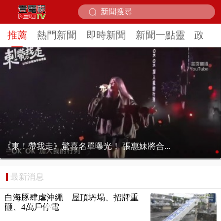
推薦
熱門新聞
即時新聞
新聞一點靈
政治
《東！帶我走》驚喜名單曝光！ 張惠妹將合...
最新消息
白海豚肆虐沖繩 屋頂坍塌、招牌重
砸、4萬戶停電