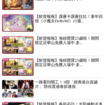
【鮮貨報報】霹靂卡霹靂拉拉！童年回
憶《小魔女DoReMi》25週...
【鮮貨報報】海綿寶寶25歲啦！期間
限定店華山免費入場中 多...
【鮮貨報報】海綿寶寶25歲啦！期間
限定店華山免費入場中 多...
一路看到開工！ 9部「經典港台賀歲
片」 陪你度過春節連假
【鮮貨報報】春節必訪！光影繪動走進