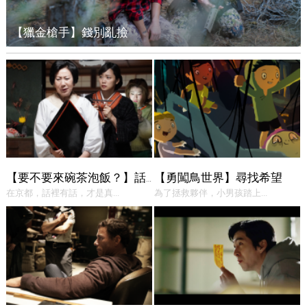
【獵金槍手】錢別亂撿
【勇闖鳥世界】尋找希望
【要不要來碗茶泡飯？】話中有話
在京都，話裡有話，才是真...
為了拯救夥伴，小男孩踏上...