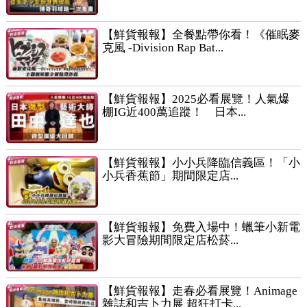
【鮮貨報報】全餐點帶你看！《催眠麥
克風 -Division Rap Bat...
【鮮貨報報】2025必看展覽！人氣爆
棚IG近400萬追蹤！ 日本...
【鮮貨報報】小小兵降臨信義區！「小
小兵香蕉節」期間限定店...
【鮮貨報報】免費入場中！蠟筆小新電
影大冒險期間限定店松菸...
【鮮貨報報】走春必看展覽！Animage
雜誌和吉卜力展 超狂打卡...