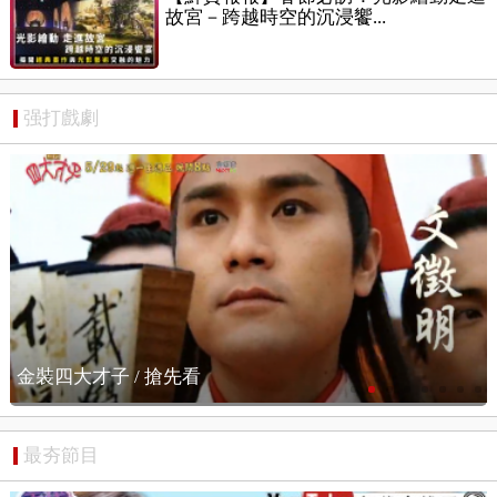
故宮－跨越時空的沉浸饗...
强打戲劇
金裝四大才子 / 搶先看
最夯節目