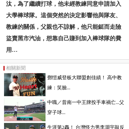
汰，為了繼續打球，他未經教練同意申請加入
大學棒球隊。這個突然的決定影響他與隊友、
教練的關係，父親也不諒解，他只能鋌而走險
盜賣黑市汽油，想靠自己賺到加入棒球隊的費
用…
相關新聞
鄧愷威登板大聯盟創佳績！ 高中教
練：笑臉...
中職／昔南一中王牌投手車禍亡...父
穿子球...
生涯第2轟！ 台灣怪力男李灝宇敲反