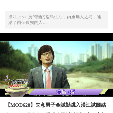
漢江上 vs. 房間裡的荒島生活，兩座無人之島，連
結了兩個孤獨的人…
【MOD628】失意男子金誠勤跳入漢江試圖結