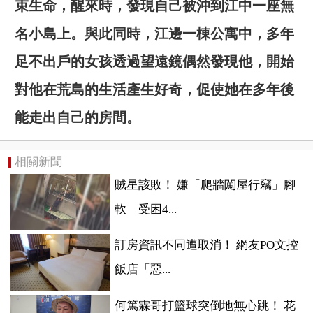
束生命，醒來時，發現自己被沖到江中一座無
名小島上。與此同時，江邊一棟公寓中，多年
足不出戶的女孩透過望遠鏡偶然發現他，開始
對他在荒島的生活產生好奇，促使她在多年後
能走出自己的房間。
相關新聞
賊星該敗！ 嫌「爬牆闖屋行竊」腳
軟 受困4...
訂房資訊不同遭取消！ 網友PO文控
飯店「惡...
何篤霖哥打籃球突倒地無心跳！ 花