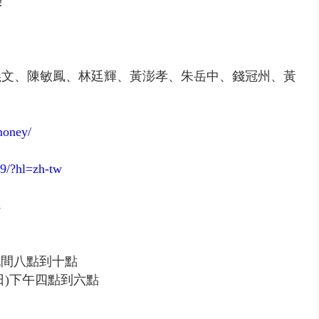
!
義文、陳敏鳳、林廷輝、黃澎孝、朱岳中、
錢冠州、黃
money/
9/?hl=zh-tw
s
晚間八點到十點
日)下午四點到六點