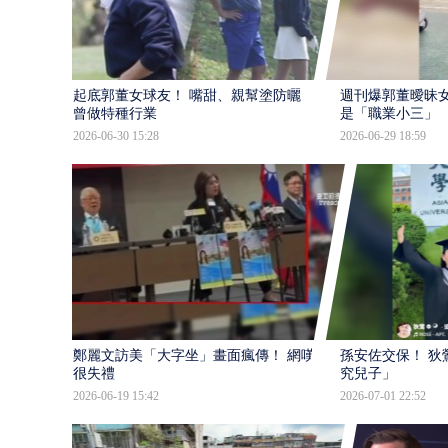
起底郭董女球友！ 嘴甜、親幫塗防曬 傳
週刊爆郭董曖昧
曾做特種行業
是「職業小三」
2026-06-30 15:28
2026-06-29 18:59
鄭麗文訪美「大字坐」畫面瘋傳！ 網嘆：
孫安佐交保！ 狄
很失禮
究兒子」
2026-06-19 15:42
2026-07-01 22:52