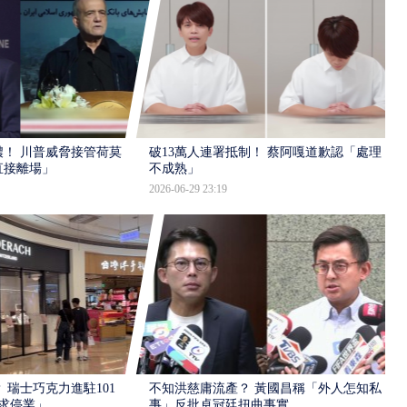
！ 川普威脅接管荷莫
破13萬人連署抵制！ 蔡阿嘎道歉認「處理
直接離場」
不成熟」
2026-06-29 23:19
 瑞士巧克力進駐101
不知洪慈庸流產？ 黃國昌稱「外人怎知私
求停業」
事」反批卓冠廷扭曲事實