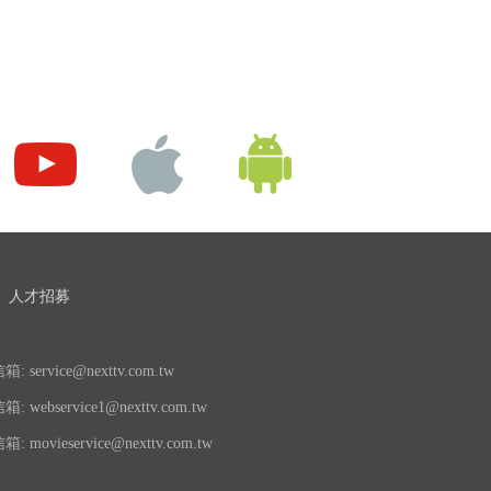
人才招募
 service@nexttv.com.tw
 webservice1@nexttv.com.tw
 movieservice@nexttv.com.tw