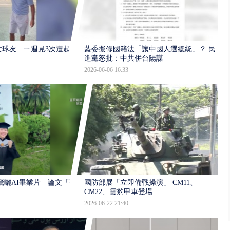
女球友 ㄧ週見3次遭起底
藍委擬修國籍法「讓中國人選總統」？ 民
進黨怒批：中共併台陽謀
2026-06-06 16:33
鶯曬AI畢業片 論文「研
國防部展「立即備戰操演」 CM11、
CM22、雲豹甲車登場
2026-06-22 21:40