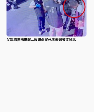
父親節無法團聚...殺媳命案死者表姊發文悼念