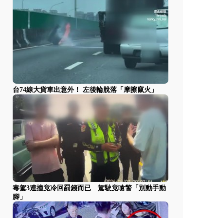
台74線大貨車出意外！ 左後輪脫落「摩擦竄火」
毒駕3連撞竟冷回罰錢而已 駕駛竟嗆警「別動手動
腳」