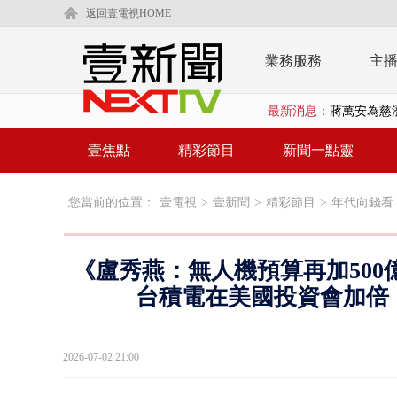
返回壹電視HOME
業務服務
主
最新消息：
蔣萬安為慈
柯文哲腳傷
壹焦點
精彩節目
新聞一點靈
金防部8小時
您當前的位置：
壹電視
>
壹新聞
>
精彩節目
>
年代向錢看
白海豚外圍環
鄭麗文驚語
《盧秀燕：無人機預算再加500
在野黨推「
台積電在美國投資會加倍！》
【新聞一點靈
2026-07-02 21:00
蔣萬安提「
又毒駕！ 男