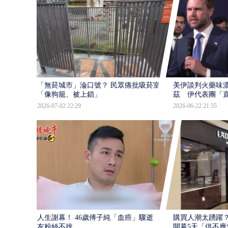
「無菸城市」淪口號？ 民眾痛批吸菸室
美伊談判火藥味濃
「像狗籠、被上鎖」
茲 伊代表團「
2026-07-02 22:29
2026-06-22 21:35
人生謝幕！ 46歲傅子純「血癌」驟逝 好
購買人潮太踴躍？
友粉絲不捨
開幕5天「供不應