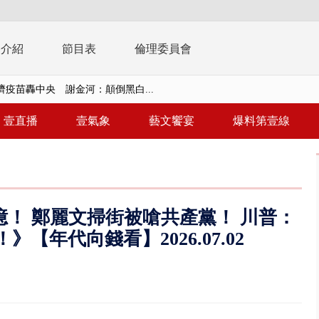
播介紹
節目表
倫理委員會
濟疫苗轟中央 謝金河：顛倒黑白...
復原神速 拄拐杖後竟能蹦蹦跳跳
壹直播
壹氣象
藝文饗宴
爆料第壹線
兩度實彈演練！ 中國藉颱風侵台...
流發威！ 陽明山遊客雨傘「被...
「台灣不是國家」轟綠街頭混混？...
億！ 鄭麗文掃街被嗆共產黨！ 川普：
未來帳戶」三讀 行政院：編預算...
【年代向錢看】2026.07.02
】慈濟遭詐10.6億未提告 網友...
南有大安森林公園、北有榮星」周...
子撞車拒檢「油門一催」警察狂...