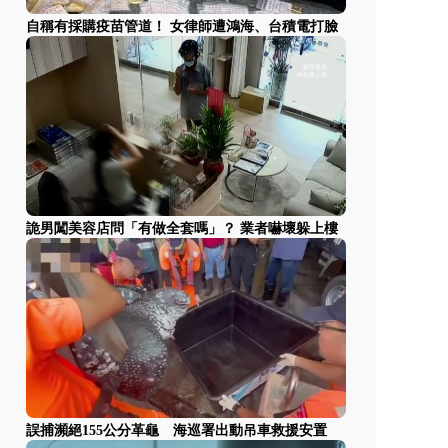
自稱有採購疫苗管道！ 女律師遭鴻海、台積電打臉
詭男闖美容店問「有做全套嗎」？ 業者嚇壞躲上樓
誤捕瀕絕155公分革龜 海巡署出動吊車救援安置