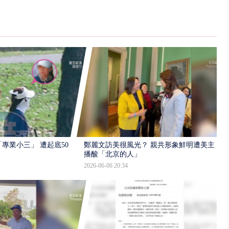
專業小三」 遭起底50歲
鄭麗文訪美很風光？ 親共形象鮮明遭美主
播酸「北京的人」
2026-06-06 20:34