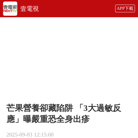
壹電視
APP下載
芒果營養卻藏陷阱 「3大過敏反
應」曝嚴重恐全身出疹
2025-09-03 12:15:00