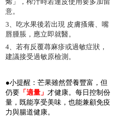
烯」，榨汁時若連皮使用要多加留
意。
3、
吃水果後若出現 皮膚搔癢、嘴
唇腫脹，應立即就醫。
4、
若有反覆蕁麻疹或過敏症狀，
建議接受過敏原檢測。
●小提醒：
芒果雖然營養豐富，但
仍
要
「適量」
才健康。每日控制份
量，既能享受美味，也能兼顧免疫
力與腸道健康。