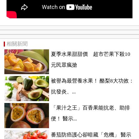
相關新聞
夏季水果甜甜價 超市芒果下殺10
元民眾瘋搶
被譽為最營養水果！ 酪梨8大功效：
抗發炎、...
「果汁之王」百香果能抗老、助排
便！ 醫示...
番茄防癌護心卻暗藏「危機」 醫示