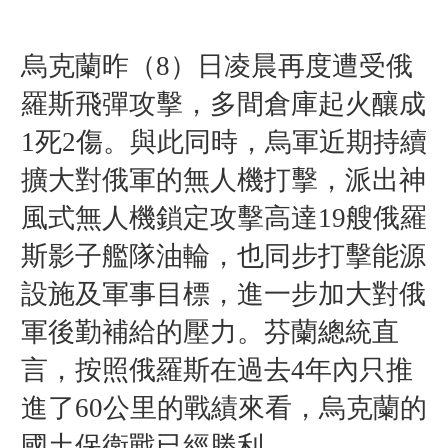
烏克蘭昨（8
）
日凌晨再度遭受俄
羅斯飛彈攻擊，多間倉庫起火釀成
1死2傷。與此同時，烏軍近期持續
擴大對俄軍的無人機打擊，
派出神
風式無人機鎖定攻擊高達19艘俄羅
斯影子艦隊油輪，也同步打擊能源
設施及軍事目標，進一步加大對俄
軍後勤補給的壓力
。芬蘭總統直
言，按照俄羅斯在過去4年內只推
進了60公里的戰績來看，烏克蘭的
國土保衛戰已經勝利。