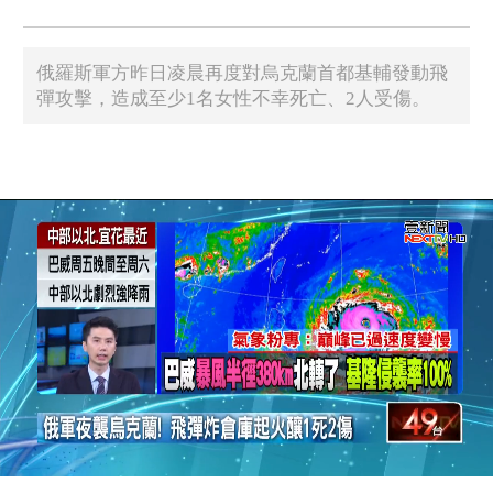
俄羅斯軍方昨日凌晨再度對烏克蘭首都基輔發動飛
彈攻擊，造成至少1名女性不幸死亡、2人受傷。