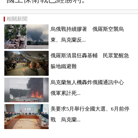
相關新聞
烏俄戰持續膠著 俄羅斯空襲烏
東、烏克蘭反...
俄羅斯清晨狂轟基輔 民眾驚醒急
躲地鐵避難
烏克蘭無人機轟炸俄國通訊中心
俄軍累計死...
美要求5月舉行全國大選、6月前停
戰 烏克蘭...