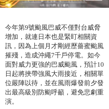
今年第9號颱風巴威不僅對台威脅
增加，就連日本也是緊盯相關資
訊，因為上個月才剛經歷薔蜜颱風
摧殘，造成沖繩7千戶停電。如今
面對威力更強的巴威颱風，
預計10
日起將挾帶強風大雨接近
，相關單
位嚴陣以待，並在
風雨爆發前夕發
出最高級別防颱呼籲，避免悲劇重
演。