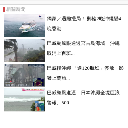
相關新聞
獨家／遇颱攪局！ 郵輪2晚沖繩變4
晚香港 ...
巴威颱風眼通過宮古島海域 沖繩
取消上百班...
巴威撲沖繩 「逾120航班」停飛 影
響上萬旅...
巴威颱風進逼 日本沖繩全境巨浪
警報、500...