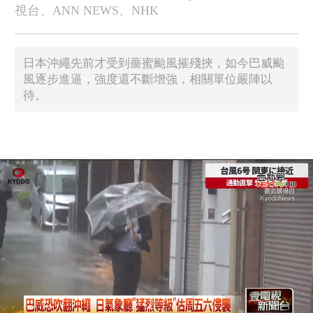
視台、ANN NEWS、NHK
日本沖繩先前才受到薔蜜颱風摧殘挾，如今巴威颱
風逐步進逼，強度還不斷增強，相關單位嚴陣以
待。