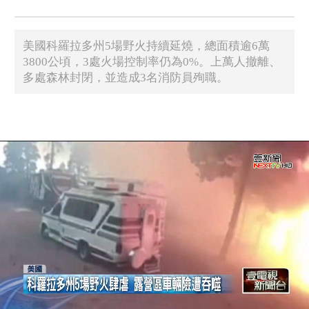
美國科羅拉多州5場野火持續延燒，總面積逾6萬
3800公頃，3處火場控制率仍為0%。上萬人撤離、
多處森林封閉，並造成3名消防員殉職。