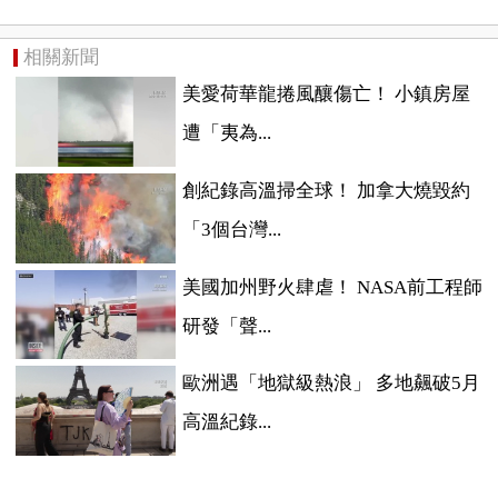
相關新聞
美愛荷華龍捲風釀傷亡！ 小鎮房屋
遭「夷為...
創紀錄高溫掃全球！ 加拿大燒毀約
「3個台灣...
美國加州野火肆虐！ NASA前工程師
研發「聲...
歐洲遇「地獄級熱浪」 多地飆破5月
高溫紀錄...