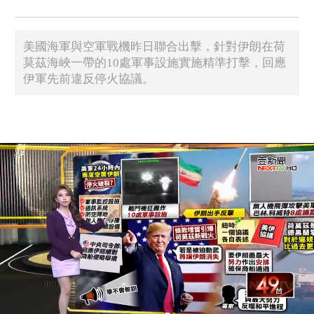
美國海軍與空軍戰機昨日聯合出擊，針對伊朗在荷
莫茲海峽一帶的10處軍事設施實施精準打擊，回應
伊軍先前違反停火協議。