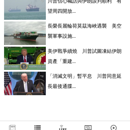
川普信心喊話與伊朗談判順利 有
望周四開放...
長榮長麗輪荷莫茲海峽遇襲 美空
襲軍事設施...
美伊戰爭續燒 川普試圖凍結伊朗
資產「重建...
「消滅文明」暫平息 川普同意延
長最後通牒...