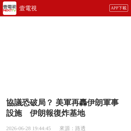
壹電視
APP下載
協議恐破局？ 美軍再轟伊朗軍事
設施 伊朗報復炸基地
2026-06-28 19:44:45
來源：路透