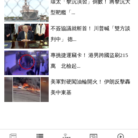
環太「擊沉演習」倒數！ 將擊沉大
型靶艦「...
不簽協議就斬首！ 川普喊「雙方談
判中」 德...
專挑捷運竊卡！ 港男跨國盜刷215
萬 北檢起...
美軍對硬闖油輪開火！ 伊朗反擊轟
美中東基