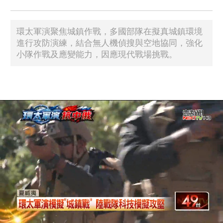
環太軍演聚焦城鎮作戰，多國部隊在擬真城鎮環境
進行攻防演練，結合無人機偵搜與空地協同，強化
小隊作戰及應變能力，因應現代戰場挑戰。