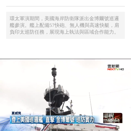
環太軍演期間，美國海岸防衛隊派出金博爾號巡邏
艦參演。艦上配備57快砲、無人機與高速快艇，肩
負印太巡防任務，展現海上執法與區域合作能力。