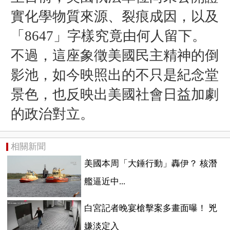
實化學物質來源、裂痕成因，以及
「8647」字樣究竟由何人留下。
不過，這座象徵美國民主精神的倒
影池，如今映照出的不只是紀念堂
景色，也反映出美國社會日益加劇
的政治對立。
相關新聞
美國本周「大錘行動」轟伊？ 核潛
艦逼近中...
白宮記者晚宴槍擊案多畫面曝！ 兇
嫌淡定入