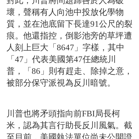
對此，川普將問題歸咎於人為破
壞，聲稱有人向池中投放化學物
質，並在池底留下長達91公尺的裂
痕。他還指控，倒影池旁的草坪遭
人刻上巨大「8647」字樣，其中
「47」代表美國第47任總統川
普，「86」則有趕走、除掉之意，
被部分保守派視為反川暗號。
川普也將矛頭指向前FBI局長柯
米，認為其言行助長反川風氣。
截
至目前，美國執法單位尚未公開證