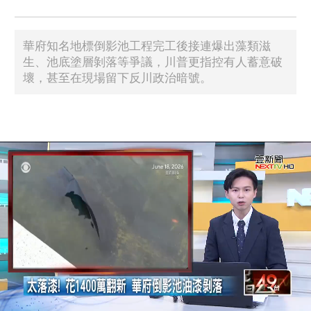
華府知名地標倒影池工程完工後接連爆出藻類滋
生、池底塗層剝落等爭議，川普更指控有人蓄意破
壞，甚至在現場留下反川政治暗號。