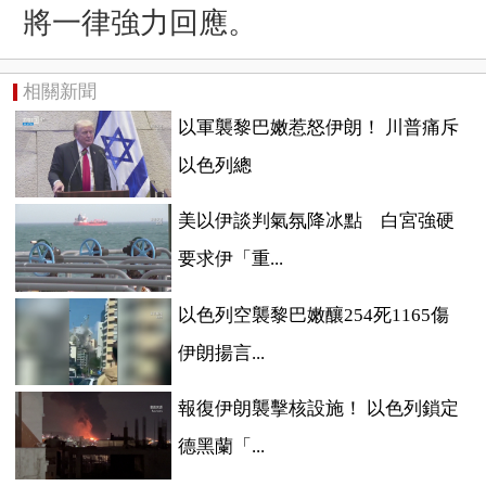
將一律強力回應。
相關新聞
以軍襲黎巴嫩惹怒伊朗！ 川普痛斥
以色列總
美以伊談判氣氛降冰點 白宮強硬
要求伊「重...
以色列空襲黎巴嫩釀254死1165傷
伊朗揚言...
報復伊朗襲擊核設施！ 以色列鎖定
德黑蘭「...