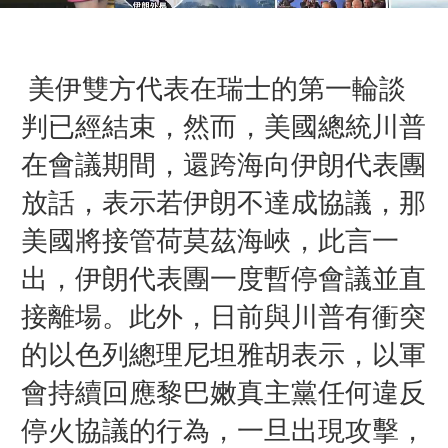
美伊雙方代表在瑞士的第一輪談
判已經結束，然而，美國總統川普
在會議期間，
還跨海向伊朗代表團
放話，表示
若伊朗不達成協議，
那
美國將接管荷莫茲海峽，
此言一
出，伊朗代表團一度暫停會議並直
接離場。此外，
日前與川普有衝突
的
以色列總理尼坦雅胡表示，以軍
會持續回應黎巴嫩真主黨任何違反
停火協議的行為，一旦出現攻擊，