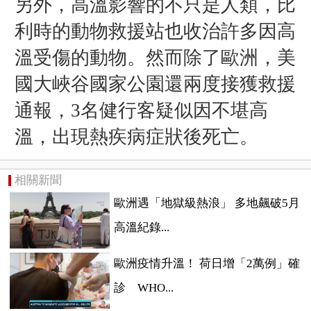
另外，高溫影響的不只是人類，比
利時的動物救援站也收治許多因高
溫受傷的動物。然而除了歐洲，美
國大峽谷
國家公園還
兩度接獲救援
通報，
3名健行客疑似因不堪高
溫，
出現熱疾病症狀後死亡。
相關新聞
歐洲遇「地獄級熱浪」 多地飆破5月
高溫紀錄...
歐洲疫情升溫！ 荷日增「2萬例」確
診 WHO...