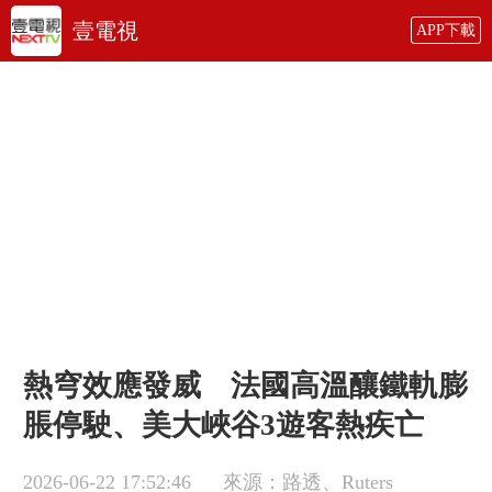
壹電視
APP下載
熱穹效應發威 法國高溫釀鐵軌膨
脹停駛、美大峽谷3遊客熱疾亡
2026-06-22 17:52:46
來源：路透、Ruters