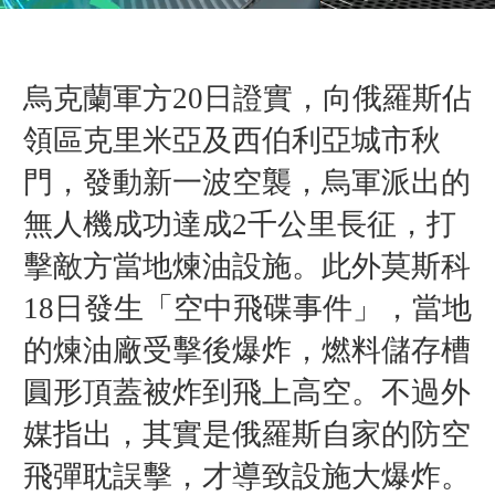
烏克蘭軍方20日證實，向俄羅斯佔
領區克里米亞及西伯利亞城市秋
門，發動新一波空襲，烏軍派出的
無人機成功達成2千公里長征，打
擊敵方當地煉油設施。此外莫斯科
18日發生「空中飛碟事件」，當地
的煉油廠受擊後爆炸，燃料儲存槽
圓形頂蓋被炸到飛上高空。不過外
媒指出，其實是俄羅斯自家的防空
飛彈耽誤擊，才導致設施大爆炸。