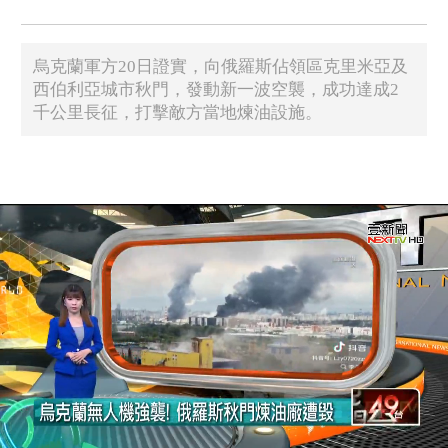
烏克蘭軍方20日證實，向俄羅斯佔領區克里米亞及
西伯利亞城市秋門，發動新一波空襲，成功達成2
千公里長征，打擊敵方當地煉油設施。