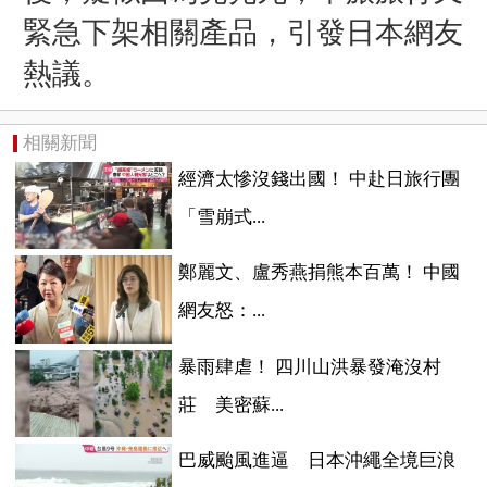
緊急下架相關產品，引發日本網友
熱議。
相關新聞
經濟太慘沒錢出國！ 中赴日旅行團
「雪崩式...
鄭麗文、盧秀燕捐熊本百萬！ 中國
網友怒：...
暴雨肆虐！ 四川山洪暴發淹沒村
莊 美密蘇...
巴威颱風進逼 日本沖繩全境巨浪