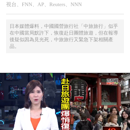
視台、FNN、AP、Reuters、NNN
日本媒體爆料，中國國營旅行社「中旅旅行」似乎
在中國當局默許下，恢復赴日團體旅遊，但在報導
後疑似因為見光死，中旅旅行又緊急下架相關產
品。