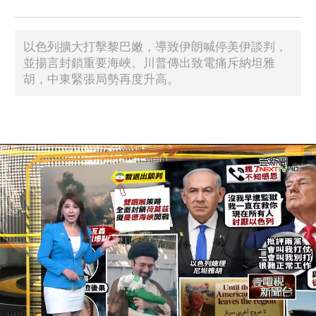
以色列擴大打擊黎巴嫩，導致伊朗喊停美伊談判，
並揚言封鎖重要海峽。川普傳出致電痛斥納坦雅
胡，中東緊張局勢再度升高。