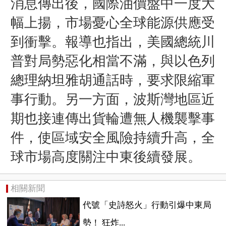
消息傳出後，國際油價盤中一度大
幅上揚，市場憂心全球能源供應受
到衝擊。報導也指出，美國總統川
普對局勢惡化相當不滿，與以色列
總理
納坦雅胡
通話時，要求限縮軍
事行動。另一方面，波斯灣地區近
期也接連傳出貨輪遭無人機襲擊事
件，使區域安全風險持續升高，全
球市場高度關注中東後續發展。
相關新聞
代號「史詩怒火」行動引爆中東局
勢！ 狂炸...