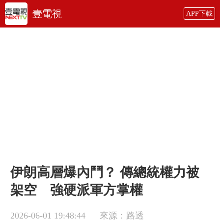
壹電視
APP下載
伊朗高層爆內鬥？ 傳總統權力被
架空 強硬派軍方掌權
2026-06-01 19:48:44
來源：路透