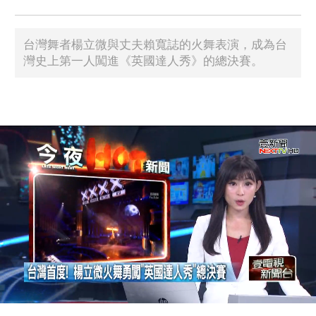
台灣舞者楊立微與丈夫賴寬誌的火舞表演，成為台
灣史上第一人闖進《英國達人秀》的總決賽。