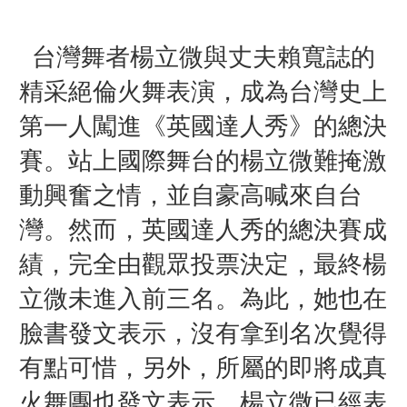
台灣舞者楊立微
與丈夫賴寬誌的
精采絕倫火舞表演，
成為台灣史上
第一人
闖進
《英國達人秀》的總決
賽。
站上國際舞台的楊立微難掩激
動興奮之情，並
自豪高喊來自台
灣。然而
，
英國達人秀的總決賽成
績，完全由觀眾投票決定，
最終楊
立微未進入前三名。為此，
她也在
臉書發文表示，
沒有拿到名次
覺得
有點可惜，另外，
所屬的即將成真
火舞團也發文表示，
楊立微已經表