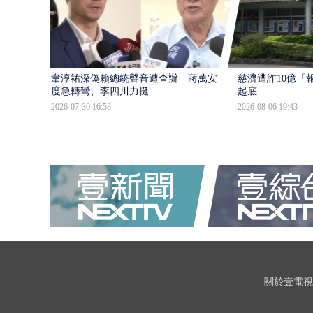
韋淳祐深偽賴總統聲音遭查辦 蔣萬安態
慈濟遭詐10億「
度急轉彎、李四川力挺
起底
2026-07-30 16:58
2026-08-06 19:43
關於壹電視