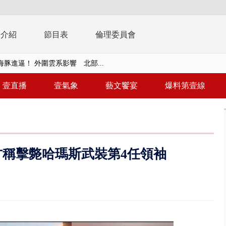
播介紹
節目表
倫理委員會
拒馬「只有始源可以停」 他真...
晨火警 現場傳爆炸聲、72歲屋...
壹直播
壹氣象
藝文饗宴
爆料第壹線
靈】慈濟採購疫苗詐騙案 名律師...
 宜蘭漁民緊綁漁船防颱、無法出...
詐10.6億…陳時中籲道歉！ 蔣嘴...
稱擊斃哈瑪斯武裝第4任領袖
轉」回應725遊行民調 沈伯洋...
苗詐騙案 名律師黃金豪宅淪牢房...
周末影響最劇 中部以北紫爆、氣...
真相大白 陳時中終獲公道：當時...