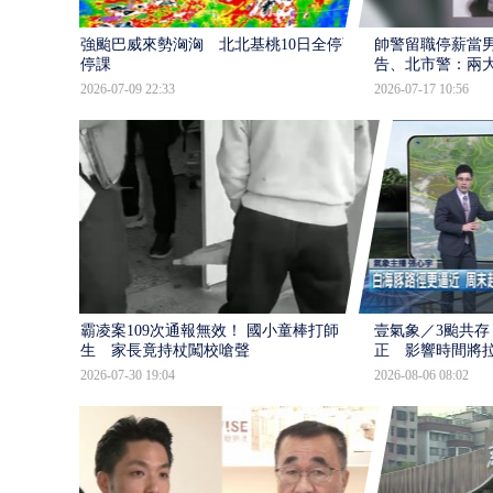
強颱巴威來勢洶洶 北北基桃10日全停班
帥警留職停薪當
停課
告、北市警：兩
2026-07-09 22:33
2026-07-17 10:56
霸凌案109次通報無效！ 國小童棒打師
壹氣象／3颱共存
生 家長竟持杖闖校嗆聲
正 影響時間將
2026-07-30 19:04
2026-08-06 08:02