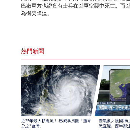
巴嫩軍方也證實有士兵在以軍空襲中死亡。而以
為衝突降溫。
熱門新聞
近25年最大顆颱風！ 巴威暴風圈「壟罩4
壹氣象／護國神山
分之3台灣」
恐直灌、西半部