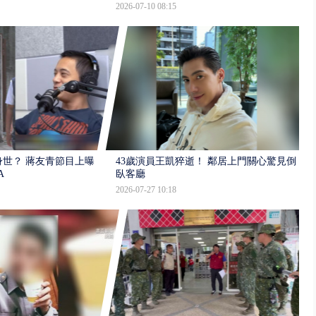
2026-07-10 08:15
世？ 蔣友青節目上曝：
43歲演員王凱猝逝！ 鄰居上門關心驚見倒
A
臥客廳
2026-07-27 10:18