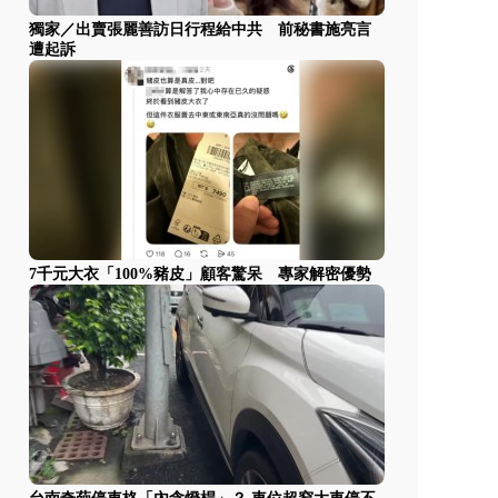
獨家／出賣張麗善訪日行程給中共 前秘書施亮言
遭起訴
7千元大衣「100%豬皮」顧客驚呆 專家解密優勢