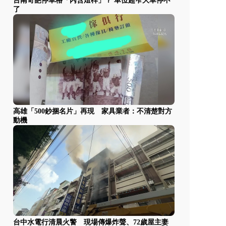
台南奇葩停車格「內含燈桿」？ 車位超窄大車停不
了
高雄「500鈔捆名片」再現 家具業者：不清楚對方
動機
台中水電行清晨火警 現場傳爆炸聲、72歲屋主妻