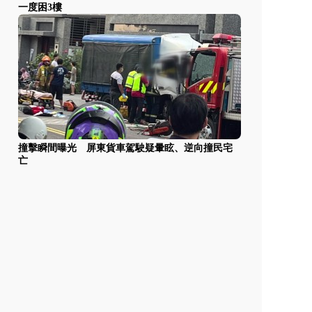
一度困3樓
撞擊瞬間曝光 屏東貨車駕駛疑暈眩、逆向撞民宅
亡