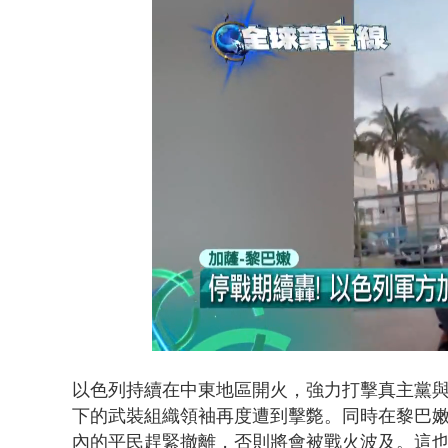
壹氣象／白海
Loaded
:
Unmute
42.87%
以色列持續在中東地區開火，強力打擊真主黨與
下的武裝組織領袖再度遭到擊斃。同時在黎巴
內的平民趕緊撤離，否則將會被戰火波及。這也