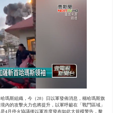
豚進逼！ 外圍雲系影響 北部...
哈瑪斯組織，今（28）日以軍發佈消息，稱哈瑪斯旗
嫩境內的攻擊火力也將提升，以軍呼籲在「戰鬥區域」
是4月停火協議後以軍首度發布如此大規模警告，黎