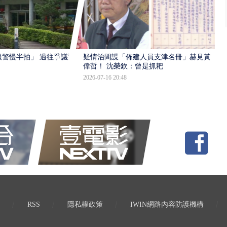
報警慢半拍」 過往爭議遭
疑情治間諜「佈建人員支津名冊」赫見黃
偉哲！ 沈榮欽：曾是抓耙
2026-07-16 20:48
RSS
隱私權政策
IWIN網路內容防護機構