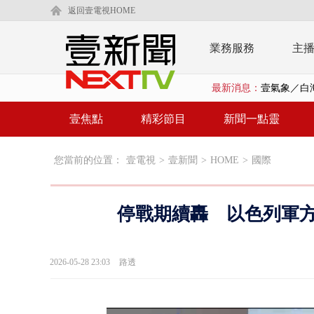
返回壹電視HOME
業務服務
主
最新消息：
早餐店放迷你
台中水電行清
壹焦點
精彩節目
新聞一點靈
【新聞一點
您當前的位置：
壹電視
>
壹新聞
>
HOME
>
國際
白海豚逼近
慈濟購BNT遭
停戰期續轟 以色列軍方
蔣萬安「大迴
慈濟採購疫
2026-05-28 23:03
路透
中颱白海豚
慈濟疫苗案