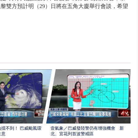
黎雙方預計明（29）日將在五角大廈舉行會談，希望
擋不到！ 巴威颱風環流
壹氣象／巴威發陸警仍有增強機會 新
注意
北、宜花列首波警戒區