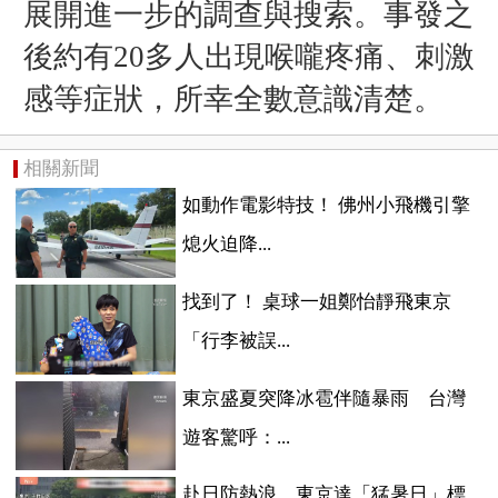
展開進一步的調查與搜索。事發之
後約有20多人出現喉嚨疼痛、刺激
感等症狀，所幸全數意識清楚。
相關新聞
如動作電影特技！ 佛州小飛機引擎
熄火迫降...
找到了！ 桌球一姐鄭怡靜飛東京
「行李被誤...
東京盛夏突降冰雹伴隨暴雨 台灣
遊客驚呼：...
赴日防熱浪 東京達「猛暑日」標