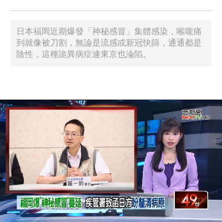
​日本福岡近期爆發「神秘感冒」集體感染，喉嚨痛
到就像被刀割，無論是流感或新冠快篩，通通都是
陰性，這種詭異病症連東京也淪陷。