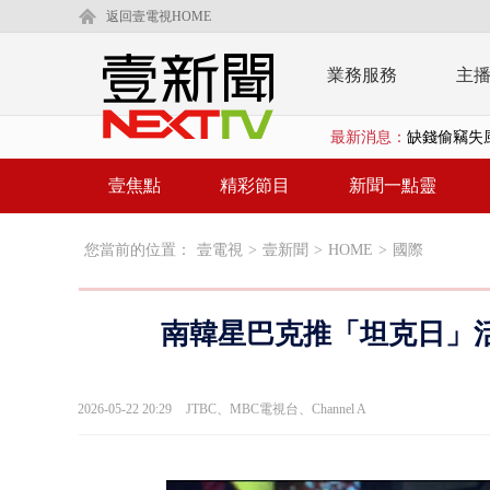
返回壹電視HOME
業務服務
主
缺錢偷竊失風
最新消息：
漢光42號演
壹焦點
精彩節目
新聞一點靈
壹氣象／3颱
沈伯洋、蔣萬
您當前的位置：
壹電視
>
壹新聞
>
HOME
>
國際
北市科長帳戶
台糖副總抱油
南韓星巴克推「坦克日」
中聯毒油案中
詭！ 轎車凌
2026-05-22 20:29
JTBC、MBC電視台、Channel A
桃園上演絕命