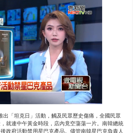
侶吵架「女開門跳車」 違法道交...
，推出「坦克日」活動，觸及民眾歷史傷痛，全國民眾
金，就連中午黃金時段，店內竟空蕩蕩一片。南韓總統
今後政府活動禁用星巴克產品。儘管南韓星巴克負責人