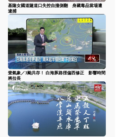
基隆女國道隧道口失控自撞側翻 身藏毒品當場遭
逮捕
壹氣象／3颱共存！ 白海豚路徑偏西修正 影響時間
將拉長