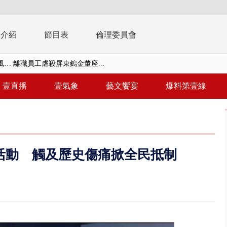
播介紹
節目表
倫理委員會
… 離職員工虐殺屏東鎢金董座...
習今登場 10天9夜無劇本、全旅...
壹直播
壹氣象
藝文饗宴
爆料第壹線
共存！ 白海豚路徑偏西修正 影...
安簽名「都塗銷」 饒河夜市百...
多出64萬遭疑涉貪 檢察官揭善...
進立院 姜至剛認裁示放行20%...
活動 觸及歷史傷痛掀全民抵制
檢第4波搜索 3公司董座各「加...
晨滑行自撞護欄 男癱坐死「車...
終結站！ 騎到一半「天降電線...