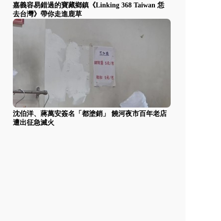
嘉義容易錯過的寶藏鄉鎮《Linking 368 Taiwan 恁
去台灣》帶你走進鹿草
沈伯洋、蔣萬安簽名「都塗銷」 饒河夜市百年老店
遭出征急滅火