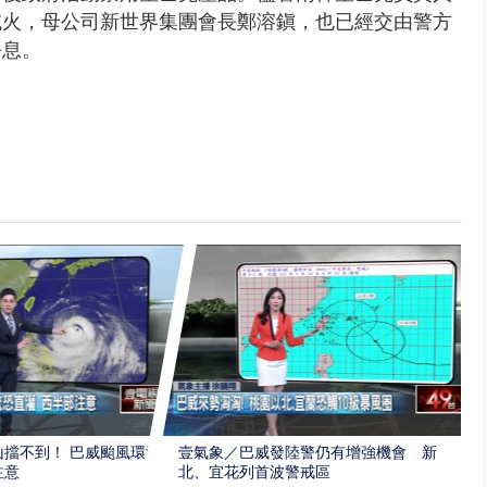
滅火，母公司新世界集團會長鄭溶鎭，也已經交由警方
平息。
擋不到！ 巴威颱風環流
壹氣象／巴威發陸警仍有增強機會 新
注意
北、宜花列首波警戒區