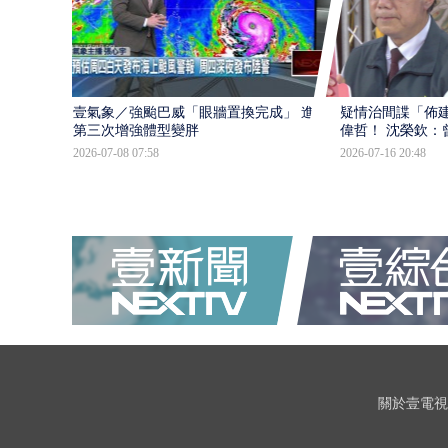
壹氣象／強颱巴威「眼牆置換完成」 進入
疑情治間諜「佈
第三次增強體型變胖
偉哲！ 沈榮欽：
2026-07-08 07:58
2026-07-16 20:48
關於壹電視