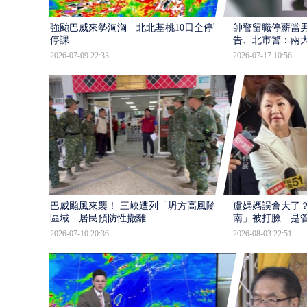
強颱巴威來勢洶洶 北北基桃10日全停班
帥警留職停薪當
停課
告、北市警：兩
2026-07-09 22:33
2026-07-17 10:56
巴威颱風來襲！ 三峽遭列「坍方高風險」
盧媽媽誤會大了？
區域 居民預防性撤離
南」被打臉…是
2026-07-10 20:36
2026-08-03 22:51