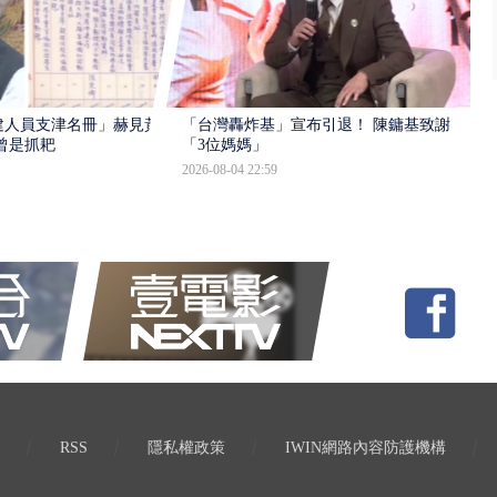
建人員支津名冊」赫見黃
「台灣轟炸基」宣布引退！ 陳鏞基致謝
曾是抓耙
「3位媽媽」
2026-08-04 22:59
RSS
隱私權政策
IWIN網路內容防護機構