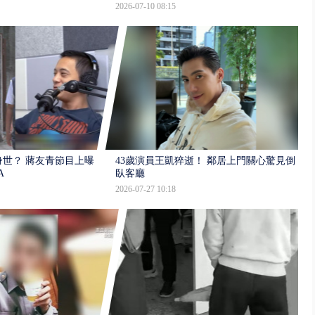
2026-07-10 08:15
世？ 蔣友青節目上曝：
43歲演員王凱猝逝！ 鄰居上門關心驚見倒
A
臥客廳
2026-07-27 10:18