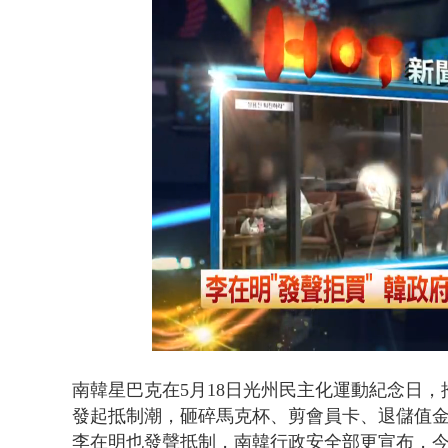
演哪齣？ 情
Loaded
:
Unmute
38.75%
南韓星巴克在5月18日光州民主化運動紀念日
發起抵制潮，砸碎馬克杯、剪會員卡、退儲值
李在明也發聲抵制，南韓行政安全部更宣布，