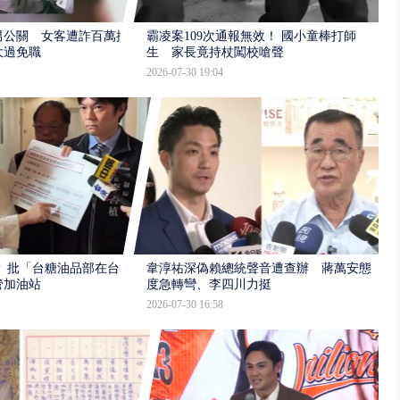
男公關 女客遭詐百萬提
霸凌案109次通報無效！ 國小童棒打師
大過免職
生 家長竟持杖闖校嗆聲
2026-07-30 19:04
 批「台糖油品部在台
韋淳祐深偽賴總統聲音遭查辦 蔣萬安態
管加油站
度急轉彎、李四川力挺
2026-07-30 16:58