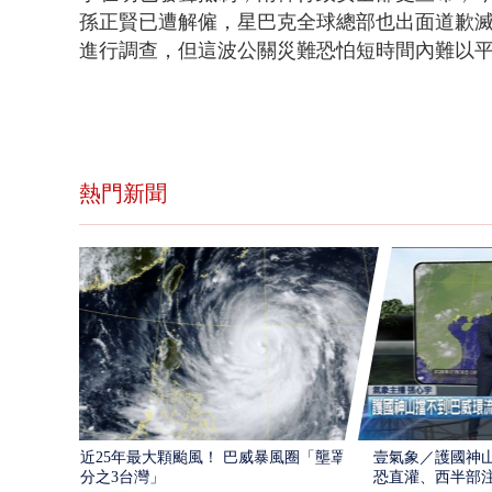
孫正賢已遭解僱，星巴克全球總部也出面道歉
進行調查，但這波公關災難恐怕短時間內難以
熱門新聞
近25年最大顆颱風！ 巴威暴風圈「壟罩4
壹氣象／護國神山
分之3台灣」
恐直灌、西半部