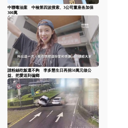
中聯毒油案 中檢第四波搜索、3公司董座各加保
300萬
請粉絲吃飯還不夠 李多慧生日再捐50萬元做公
益、把愛送到偏鄉