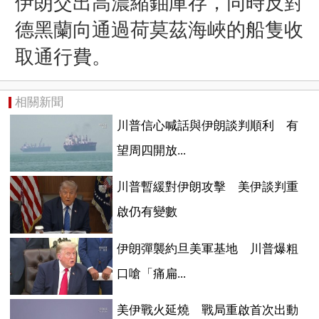
伊朗交出高濃縮鈾庫存，同時反對
德黑蘭向通過荷莫茲海峽的船隻收
取通行費。
相關新聞
川普信心喊話與伊朗談判順利 有
望周四開放...
川普暫緩對伊朗攻擊 美伊談判重
啟仍有變數
伊朗彈襲約旦美軍基地 川普爆粗
口嗆「痛扁...
美伊戰火延燒 戰局重啟首次出動