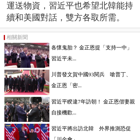
運送物資，習近平也希望北韓能持
續和美國對話，雙方各取所需。
相關新聞
各懷鬼胎？ 金正恩提「支持一中」
習近平未...
川普發文賀中國93閱兵 嗆普丁、
金正恩「密...
習近平睽違7年訪朝！ 金正恩偕妻親
自接機歡...
習近平將出訪北韓 外界推測恐促
「川金會」