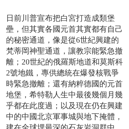
日前川普宣布把白宮打造成類堡
壘，但其實各國元首其實都有自己
的秘密通道，像是從6世紀興建的
梵蒂岡神聖通道，讓教宗能緊急撤
離；20世紀的俄羅斯地道和莫斯科
2號地鐵，專供總統在爆發核戰爭
時緊急撤離；還有納粹德國的元首
地堡，希特勒人生中最後幾個月幾
乎都在此度過；以及現在仍在興建
中的中國北京軍事城與地下掩體，
建在全球埋最深的石灰岩洞群中，