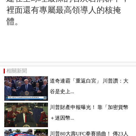
裡面還有專屬最高領導人的核掩
體。
相關新聞
道奇連霸「重返白宮」 川普讚：大
谷是史上...
川普財產申報曝光！ 靠「加密貨幣
＋迷因幣...
川普80大壽UFC拳賽插曲！ 傳23人