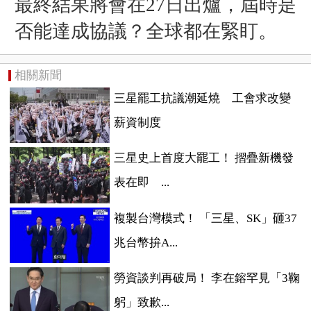
最終結果將會在27日出爐，屆時是
否能達成協議？全球都在緊盯。
相關新聞
三星罷工抗議潮延燒 工會求改變
薪資制度
三星史上首度大罷工！ 摺疊新機發
表在即 ...
複製台灣模式！ 「三星、SK」砸37
兆台幣拚A...
勞資談判再破局！ 李在鎔罕見「3鞠
躬」致歉...