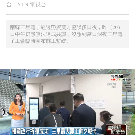
台、YTN 電視台
南韓三星電子經過勞資雙方協談多日後，昨（20）
日中午仍然無法達成共識，沒想到當日深夜三星電
子工會臨時宣布罷工暫緩。