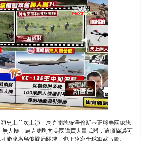
刪凍預算 韓國瑜勸她思考「今年...
人類史上首次上演。烏克蘭總統澤倫斯基正與美國總統
 無人機，烏克蘭則向美國購買大量武器，這項協議可
也可能成為烏俄戰局關鍵，也正改寫全球軍武版圖。