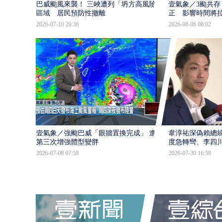
巴威颱風來襲！ 三峽遭列「坍方高風險」
壹氣象／3颱共存
區域 居民預防性撤離
正 影響時間將
2026-07-10 20:36
2026-08-06 08:02
壹氣象／強颱巴威「眼牆置換完成」 進入
韋淳祐深偽賴總
第三次增強體型變胖
度急轉彎、李四
2026-07-08 07:58
2026-07-30 16:58