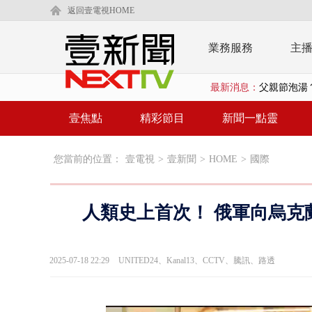
返回壹電視HOME
業務服務
主
最新消息：
父親節泡湯？
EZ WAY
壹焦點
精彩節目
新聞一點靈
救生員大武崙
您當前的位置：
壹電視
>
壹新聞
>
HOME
>
國際
狠詐慈濟「1
漢光42號
人類史上首次！ 俄軍向烏克
暗網買500
貨車鬼切釀
2025-07-18 22:29
UNITED24、Kanal13、CCTV、騰訊、路透
白海豚逼近.
利慾薰心！ 