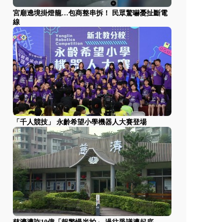
宮廟遶境掛燈籠…包商整串拆！ 民眾驚嚇憂扯斷電
線
「千人競技」 永齡希望小學機器人大賽登場