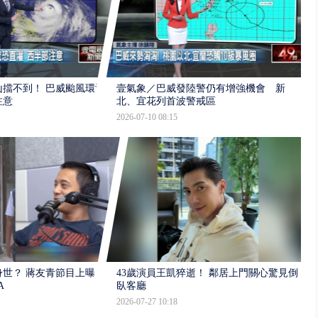
擋不到！ 巴威颱風環流
壹氣象／巴威發陸警仍有增強機會 新
注意
北、宜花列首波警戒區
2026-07-10 08:15
世？ 蔣友青節目上曝：
43歲演員王凱猝逝！ 鄰居上門關心驚見倒
A
臥客廳
2026-07-27 10:18