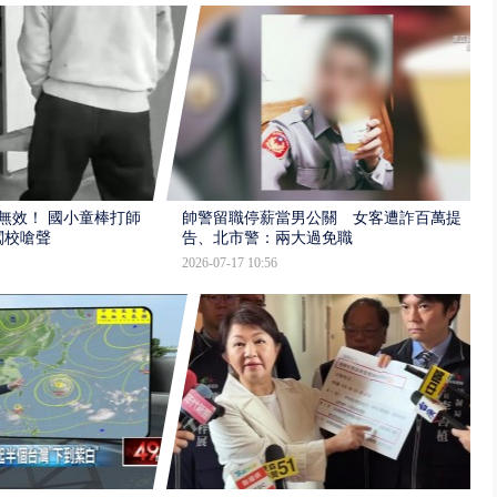
報無效！ 國小童棒打師
帥警留職停薪當男公關 女客遭詐百萬提
闖校嗆聲
告、北市警：兩大過免職
2026-07-17 10:56