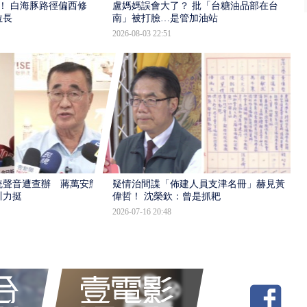
！ 白海豚路徑偏西修
盧媽媽誤會大了？ 批「台糖油品部在台
拉長
南」被打臉…是管加油站
2026-08-03 22:51
統聲音遭查辦 蔣萬安態
疑情治間諜「佈建人員支津名冊」赫見黃
川力挺
偉哲！ 沈榮欽：曾是抓耙
2026-07-16 20:48