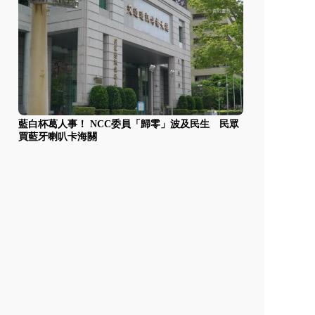
藍白杯葛人事！ NCC委員「歸零」波及民生 民眾
買藍牙喇叭卡海關