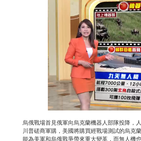
翁曉玲又拋
Loaded
:
Unmute
32.52%
烏俄戰場首見俄軍向烏克蘭機器人部隊投降，
川普磋商軍購，美國將購買經戰場測試的烏克蘭
能為美軍和烏俄戰爭帶來重大變革，而無人機