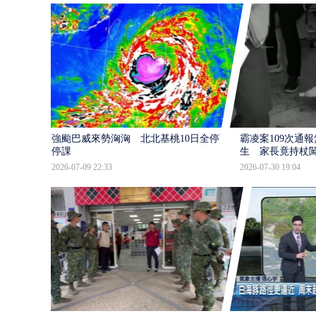
強颱巴威來勢洶洶 北北基桃10日全停班
霸凌案109次通
停課
生 家長竟持杖
2026-07-09 22:33
2026-07-30 19:04