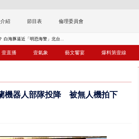
播介紹
節目表
倫理委員會
 白海豚逼近「明恐海警」北台...
個資爭議 連戰媳婦轟財政部不負責任
壹直播
壹氣象
藝文饗宴
爆料第壹線
戲水失蹤！ 搜救艇翻覆4警消落...
0.8億」 名律師聯手掮客騙買「B...
演習第二日 防護關鍵基礎設施
蘭機器人部隊投降 被無人機拍下
0萬筆個資！ 網軍洩密中共遭起訴...
禍 砂石車為閃避悚撞4車釀3傷
..北市「颱風整備假」？ 蔣萬安...
美女律師涉龐大洗錢鏈 通緝港...