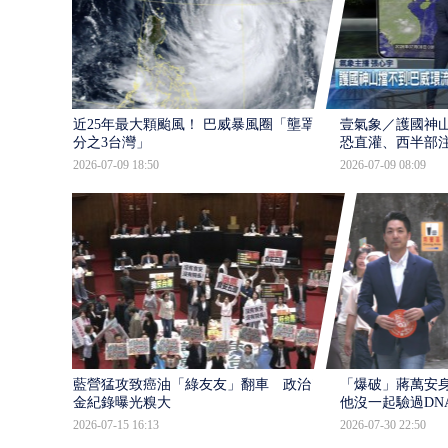
近25年最大顆颱風！ 巴威暴風圈「壟罩4
壹氣象／護國神山
分之3台灣」
恐直灌、西半部
2026-07-09 18:50
2026-07-09 08:09
藍營猛攻致癌油「綠友友」翻車 政治獻
「爆破」蔣萬安身
金紀錄曝光糗大
他沒一起驗過DN
2026-07-15 16:13
2026-07-30 22:50