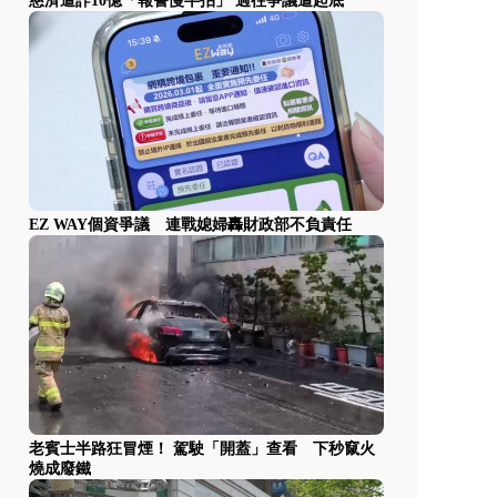
慈濟遭詐10億「報警慢半拍」 過往爭議遭起底
EZ WAY個資爭議 連戰媳婦轟財政部不負責任
老賓士半路狂冒煙！ 駕駛「開蓋」查看 下秒竄火
燒成廢鐵