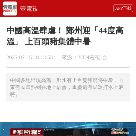
壹電視
APP下載
中國高溫肆虐！ 鄭州迎「44度高
溫」 上百頭豬集體中暑
2025-07-15 18:13:53
來源：YTN電視ˋ台
中國多地出現高溫，鄭州有上百隻豬驚傳中暑，山
東有民眾熱到在地上炒蛋，重慶還有民眾打水上麻
將。