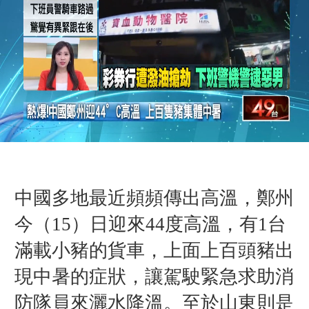
中國多地最近頻頻傳出高溫，鄭州
今（15）日迎來44度高溫，有1台
滿載小豬的貨車，上面上百頭豬出
現中暑的症狀，讓駕駛緊急求助消
防隊員來灑水降溫。至於山東則是