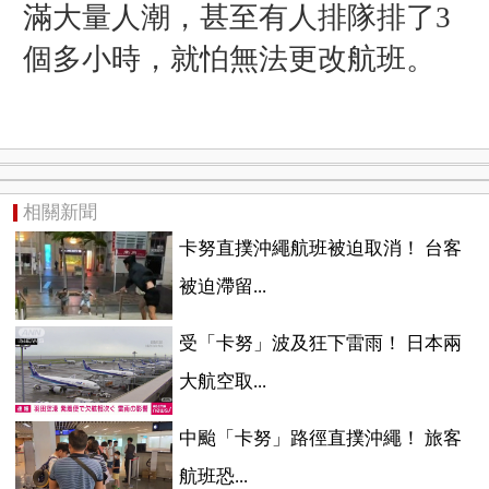
滿大量人潮，甚至有人排隊排了3
個多小時，就怕無法更改航班。
相關新聞
卡努直撲沖繩航班被迫取消！ 台客
被迫滯留...
受「卡努」波及狂下雷雨！ 日本兩
大航空取...
​中颱「卡努」路徑直撲沖繩！ 旅客
航班恐...