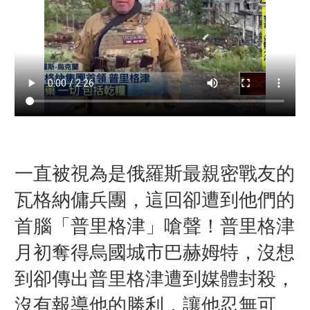
一直被視為是俄羅斯最親密戰友的
瓦格納傭兵團，這回卻遭到他們的
首腦「普里格津」嗆聲！
普里格津
月初奪得烏國城市巴赫姆特，沒想
到卻傳出普里格津遭到媒體封殺，
沒有報導他的勝利，讓他忍無可