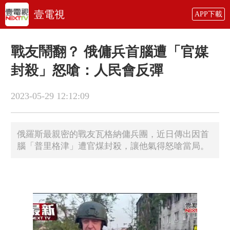
壹電視
APP下載
戰友鬧翻？ 俄傭兵首腦遭「官媒
封殺」怒嗆：人民會反彈
2023-05-29 12:12:09
俄羅斯最親密的戰友瓦格納傭兵團，近日傳出因首
腦「普里格津」遭官煤封殺，讓他氣得怒嗆當局。