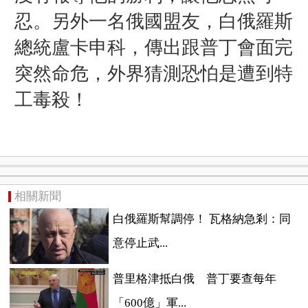
忍。另外一名俄國盟友，白俄羅斯
總統盧卡申科，傳出跟普丁會面完
突然命危，外界猜測恐怕是遭到特
工毒殺！
相關新聞
白俄羅斯幫調停！ 瓦格納急剎：同
意停止武...
普里格津抵白俄 普丁要查每年
「600億」軍...