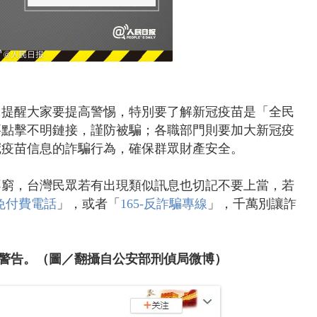
，提醒大家
要提高警惕，特別要了解新冠疫苗是「全民
要點擊不明鏈接，謹防被騙；各職部門則要加大新冠疫
冠疫苗信息的詐騙行為，確保群眾財產安全。
不窮，台灣民眾若有出現類似訊息也切記不要上當，若
情免付費電話
」，或者「
16
5-反詐騙專線
」，千萬別讓詐
警告
。（圖／翻攝自公安部刑偵局微博）