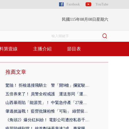
Facebook
YouTube
民國115年08月08日星期六
料第壹線
主播介紹
節目表
推薦文章
驚險！ 拒檢逃撞飛騎士 警「開9槍」攔駕駛...
五倍券來了！ 員警全程戒護 運送形同「運...
山西暴雨陷「能源荒」！ 中緊急停產「27座...
肇逃掀論戰！ 藍營批陳柏惟「可恥」 綠營留...
《角頭2》爆分紅糾紛！ 電影公司遭控私吞千...
疫苗陸續到貨！ 拚首劑涵蓋率達7成 專家曝...