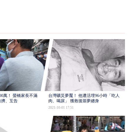
00萬！ 螢橋家長不滿
台灣礦災夢魘！ 他遭活埋96小時「吃人
推擠、互告
肉、喝尿」 獲救後噩夢纏身
2021-10-01 17:51