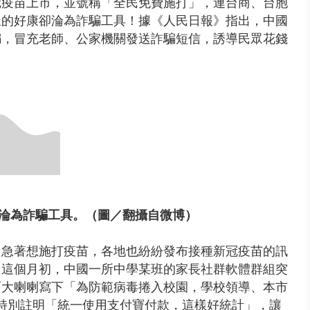
新冠疫苗上市，並號稱「全民免費施打」，連台商、台胞
這樣的好康卻淪為詐騙工具！據《人民日報》指出，中國
兩度實彈演練！ 中國藉颱風侵台...
騙，冒充老師、公家機關發送詐騙短信，誘導民眾花錢
淪為詐騙工具。（圖／翻攝自微博）
，急著想施打疫苗，各地也紛紛發布接種新冠疫苗的訊
！這個月初，中國一所中學某班的家長社群軟體群組突
面大喇喇寫下「為防範病毒捲入校園，學校領導、本市
特別註明「統一使用支付寶付款，這樣好統計」，讓