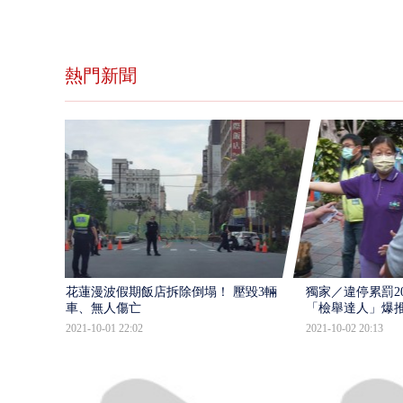
熱門新聞
花蓮漫波假期飯店拆除倒塌！ 壓毀3輛
獨家／違停累罰2
車、無人傷亡
「檢舉達人」爆
2021-10-01 22:02
2021-10-02 20:13