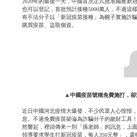
2020年的最後一天，中國首次正式批准國產
也可以登記，首批預計接種5000萬人，不過
金防部8小時
有不法分子以「新冠疫苗接種」為幌子實施詐
購買疫苗、盜取個資。
▲中國疫苗號稱免費施打，卻
近日中國河北疫情大爆發，不少民眾人心惶惶
息。不過免費疫苗卻淪為詐騙分子的斂財工具
然響起，裡頭傳來一則「孫老師」的訊息，上
領導要求學生打新冠疫苗，每人350元整」，
還