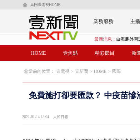
返回壹電視HOME
業務服務
主
最新消息：
白海豚外圍環
鄭麗文驚語
HOME
壹焦點
精彩節目
新
在野黨推「
您當前的位置：
壹電視
>
壹新聞
>
HOME
>
國際
【新聞一點靈
蔣萬安提「
免費施打卻要匯款？ 中疫苗慘
又毒駕！ 男
漢光演習第4
2021-01-14 18:04
人民日報
蔣萬安為慈
柯文哲腳傷