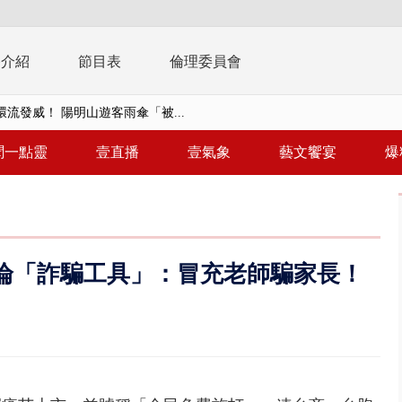
播介紹
節目表
倫理委員會
流發威！ 陽明山遊客雨傘「被...
「台灣不是國家」轟綠街頭混混？...
聞一點靈
壹直播
壹氣象
藝文饗宴
爆
未來帳戶」三讀 行政院：編預算...
】慈濟遭詐10.6億未提告 網友...
南有大安森林公園、北有榮星」周...
淪「詐騙工具」：冒充老師騙家長！
子撞車拒檢「油門一催」警察狂...
天 海軍近岸防禦演練 賴總統...
濟疫苗轟中央 謝金河：顛倒黑白...
復原神速 拄拐杖後竟能蹦蹦跳跳