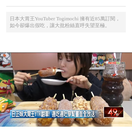
日本大胃王YouTuber Togimochi 擁有近85萬訂閱，
如今卻爆出假吃，讓大批粉絲直呼失望至極。