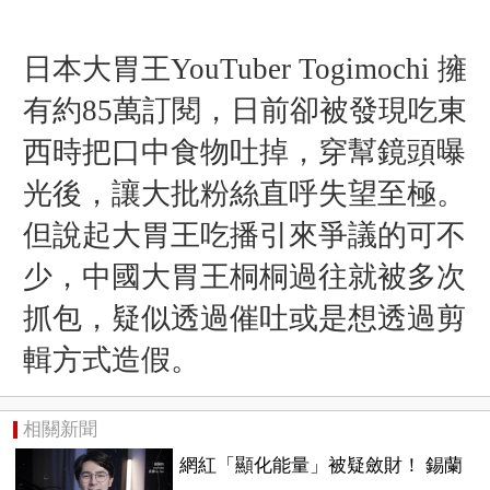
日本大胃王YouTuber Togimochi 擁
有約85萬訂閱，日前卻被發現吃東
西時把口中食物吐掉，穿幫鏡頭曝
光後，讓大批粉絲直呼失望至極。
但
說起大胃王吃播引來爭議的可不
少，
中國大胃王桐桐
過往就被多次
抓包，
疑似透過催吐
或是想透過剪
輯方式造假。
相關新聞
網紅「顯化能量」被疑斂財！ 錫蘭