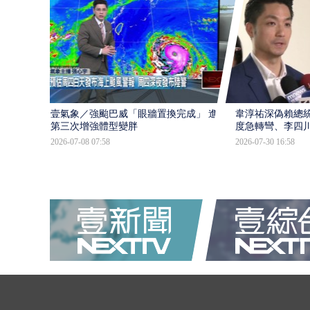
壹氣象／強颱巴威「眼牆置換完成」 進入
韋淳祐深偽賴總
第三次增強體型變胖
度急轉彎、李四
2026-07-08 07:58
2026-07-30 16:58