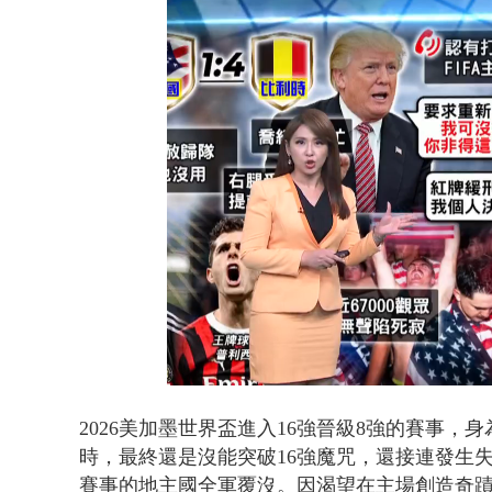
貨車鬼切釀
Loaded
:
Unmute
31.14%
2026美加墨世界盃進入16強晉級8強的賽事，
時，最終還是沒能突破16強魔咒，還接連發生
賽事的地主國全軍覆沒。因渴望在主場創造奇蹟