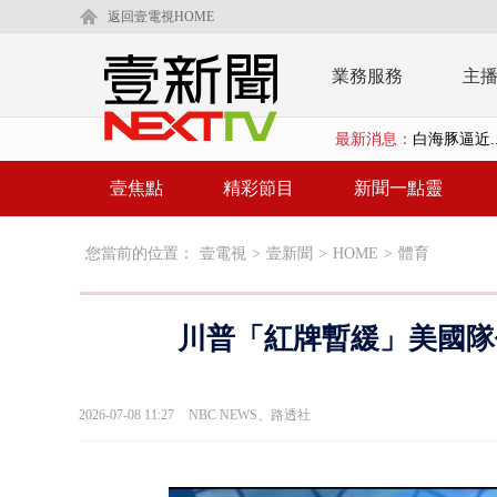
返回壹電視HOME
業務服務
主
白海豚逼近.
最新消息：
利慾薰心！ 
壹焦點
精彩節目
新聞一點靈
早餐店放迷你
您當前的位置：
壹電視
>
壹新聞
>
HOME
>
體育
賴清德「0看
EZ WAY
川普「紅牌暫緩」美國隊
救生員大武崙
狠詐慈濟「1
2026-07-08 11:27
NBC NEWS、路透社
漢光42號
暗網買500