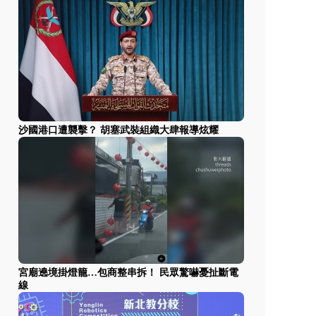
沙國港口遭襲擊？ 胡塞武裝組織大肆報導炫耀
宮廟遶境掛燈籠…包商整串拆！ 民眾驚嚇憂扯斷電
線