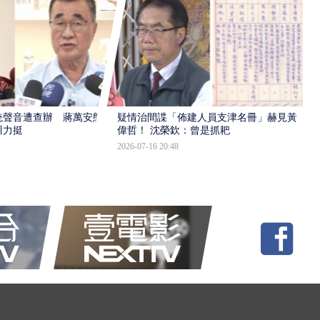
統聲音遭查辦 蔣萬安態
疑情治間諜「佈建人員支津名冊」赫見黃
川力挺
偉哲！ 沈榮欽：曾是抓耙
2026-07-16 20:48