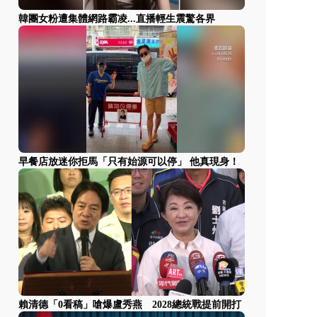
韓團女粉遭集體網路霸凌...直播輕生震驚各界
早餐店放迷你拒馬「只有始源可以停」 他真現身！
賴清德「0看稿」嗆爆盧秀燕 2028總統戰提前開打