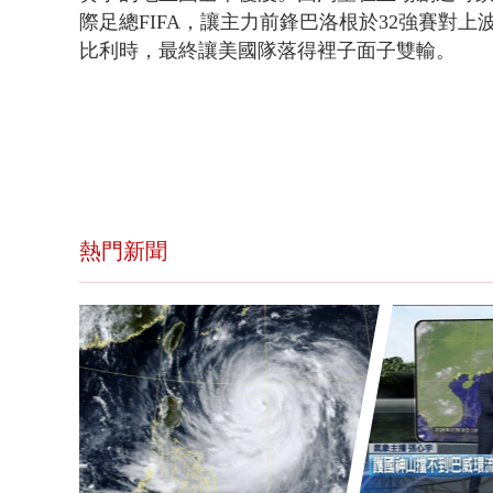
際足總FIFA，讓主力前鋒巴洛根於32強賽對
比利時，最終讓美國隊落得裡子面子雙輸。
熱門新聞