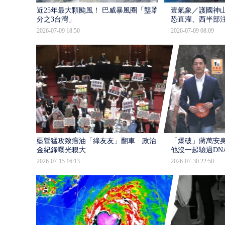
近25年最大顆颱風！ 巴威暴風圈「壟罩4
壹氣象／護國神山
分之3台灣」
恐直灌、西半部
2026-07-09 18:50
2026-07-09 08:09
藍營猛攻致癌油「綠友友」翻車 政治獻
「爆破」蔣萬安身
金紀錄曝光糗大
他沒一起驗過DN
2026-07-15 16:13
2026-07-30 22:50