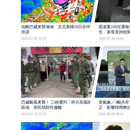
強颱巴威來勢洶洶 北北基桃10日全停班
霸凌案109次通
停課
生 家長竟持杖
2026-07-09 22:33
2026-07-30 19:04
巴威颱風來襲！ 三峽遭列「坍方高風險」
壹氣象／3颱共存
區域 居民預防性撤離
正 影響時間將
2026-07-10 20:36
2026-08-06 08:02