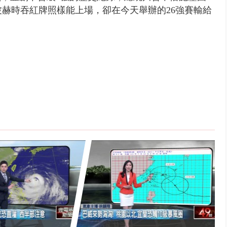
上波赫時吞紅牌照樣能上場，卻在今天舉辦的26強賽輸給