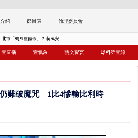
播介紹
節目表
倫理委員會
..北市「颱風整備假」？ 蔣萬安...
美女律師涉龐大洗錢鏈 通緝港...
壹直播
壹氣象
藝文饗宴
爆料第壹線
拒馬「只有始源可以停」 他真...
稿」嗆爆盧秀燕 2028總統戰提...
個資爭議 連戰媳婦轟財政部不負責任
仍難破魔咒 1比4慘輸比利時
戲水失蹤！ 搜救艇翻覆4警消落...
0.8億」 名律師聯手掮客騙買「B...
演習第二日 防護關鍵基礎設施
0萬筆個資！ 網軍洩密中共遭起訴...