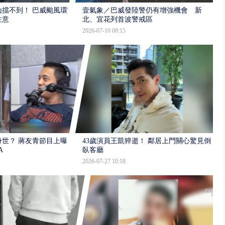
擋不到！ 巴威颱風環流
壹氣象／巴威發陸警仍有增強機會 新
注意
北、宜花列首波警戒區
2026-07-10 08:15
世？ 蔣友青節目上曝：
43歲演員王凱猝逝！ 鄰居上門關心驚見倒
A
臥客廳
2026-07-27 10:18