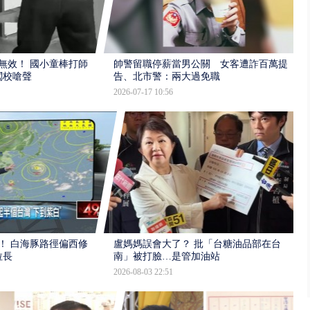
報無效！ 國小童棒打師
帥警留職停薪當男公關 女客遭詐百萬提
闖校嗆聲
告、北市警：兩大過免職
2026-07-17 10:56
！ 白海豚路徑偏西修
盧媽媽誤會大了？ 批「台糖油品部在台
拉長
南」被打臉…是管加油站
2026-08-03 22:51