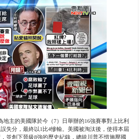
禍 砂石車為閃避悚撞4車釀3傷
身為地主的美國隊於今（7）日舉辦的16強賽事對上比利
失誤失分，最終以1比4慘輸。美國被淘汰後，使得本屆
，並創下晉級8強的歷史紀錄，總統川普不惜施壓國