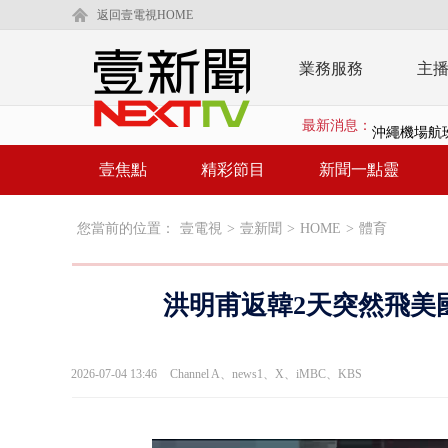
返回壹電視HOME
業務服務
主
最新消息：
沖繩機場航班
泰國傳嚴重校
壹焦點
精彩節目
新聞一點靈
中聯毒油20
您當前的位置：
壹電視
>
壹新聞
>
HOME
>
體育
BP出道10周
「吉伊卡哇
洪明甫返韓2天突然飛美
「疫苗採購」
LaLapor
2026-07-04 13:46
Channel A、news1、X、iMBC、KBS
名律狠詐慈濟
父親節限定！