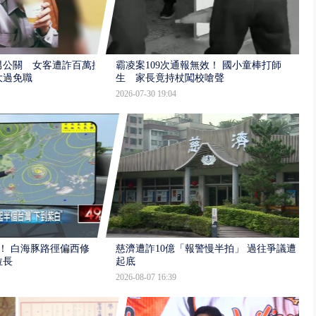
男公關 女客遭詐百萬提
霸凌案109次通報無效！ 國小童棒打師
大過免職
生 家長竟持杖闖校嗆聲
2026-07-30 19:04
！ 白海豚路徑偏西修
慈濟遭詐10億「報警慢半拍」 過往爭議遭
拉長
起底
2026-08-07 16:39