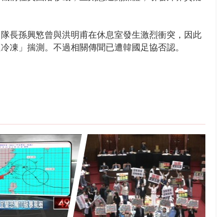
出隊長孫興慜曾與洪明甫在休息室發生激烈衝突，因此
遭冷凍」揣測。不過相關傳聞已遭韓國足協否認。