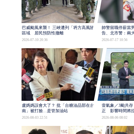
巴威颱風來襲！ 三峽遭列「坍方高風險」
帥警留職停薪當
區域 居民預防性撤離
告、北市警：兩
2026-07-10 20:36
2026-07-17 10:56
盧媽媽誤會大了？ 批「台糖油品部在台
壹氣象／3颱共存
南」被打臉…是管加油站
正 影響時間將
2026-08-03 22:51
2026-08-06 08:02