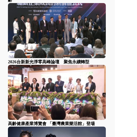
辭
2026台新新光淨零高峰論壇 聚焦永續轉型
高齡健康產業博覽會 「臺灣農業樂活館」登場