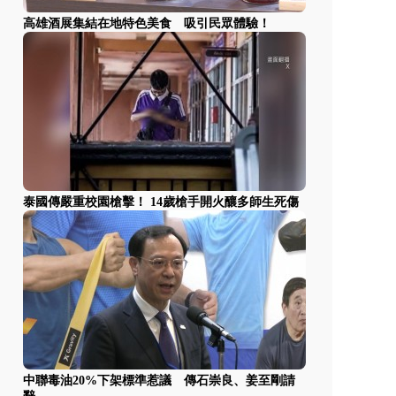
高雄酒展集結在地特色美食 吸引民眾體驗！
泰國傳嚴重校園槍擊！ 14歲槍手開火釀多師生死傷
中聯毒油20%下架標準惹議 傳石崇良、姜至剛請