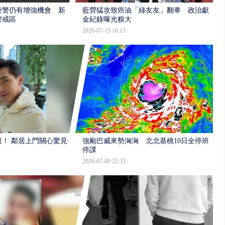
陸警仍有增強機會 新
藍營猛攻致癌油「綠友友」翻車 政治獻
警戒區
金紀錄曝光糗大
2026-07-15 16:13
逝！ 鄰居上門關心驚見倒
強颱巴威來勢洶洶 北北基桃10日全停班
停課
2026-07-09 22:33