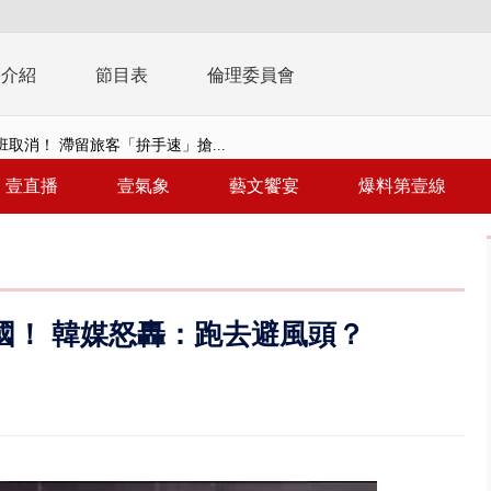
播介紹
節目表
倫理委員會
取消！ 滯留旅客「拚手速」搶...
園槍擊！ 14歲槍手開火釀多師...
壹直播
壹氣象
藝文饗宴
爆料第壹線
%下架標準惹議 傳石崇良、姜至...
年！ 8／8見面會限40粉絲 YG大...
」劇場版超人氣限量特典 粉絲排...
國！ 韓媒怒轟：跑去避風頭？
大逆轉！ 證實慈濟買BNT遭詐10...
t天花板崩落「鷹架倒塌」砸傷嬤 客...
10億！ 豪宅藏「9千萬鈔票磚、...
 「一鴨三吃」、「客家攪福」...