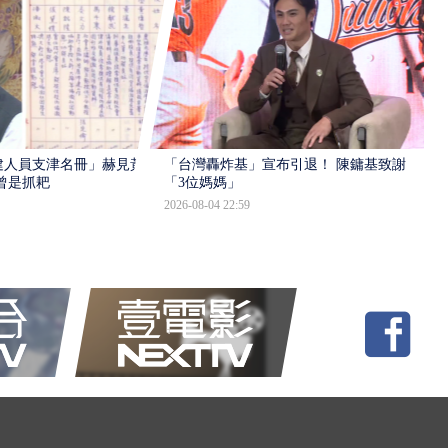
建人員支津名冊」赫見黃
「台灣轟炸基」宣布引退！ 陳鏞基致謝
曾是抓耙
「3位媽媽」
2026-08-04 22:59