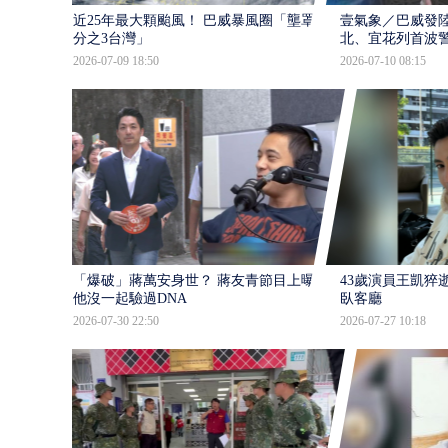
近25年最大顆颱風！ 巴威暴風圈「壟罩4
壹氣象／巴威發
分之3台灣」
北、宜花列首波
2026-07-09 18:50
2026-07-10 08:15
「爆破」蔣萬安身世？ 蔣友青節目上曝：
43歲演員王凱猝
他沒一起驗過DNA
臥客廳
2026-07-30 22:50
2026-07-27 10:18