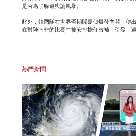
是否為了躲避輿論風暴。
此外，韓國隊在世界盃期間疑似爆發內鬨，傳
在對陣南非的比賽中被安排擔任替補，引發「
熱門新聞