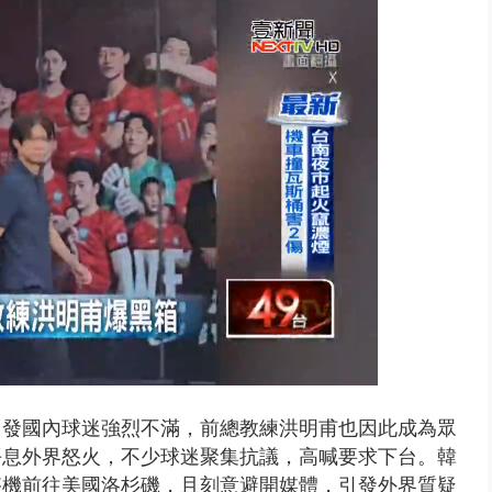
 雨彈將炸台中以北 不排除明...
，引發國內球迷強烈不滿，前總教練洪明甫也因此成為眾
平息外界怒火，不少球迷聚集抗議，高喊要求下台。韓
搭機前往美國洛杉磯，且刻意避開媒體，引發外界質疑