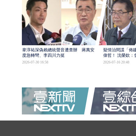
韋淳祐深偽賴總統聲音遭查辦 蔣萬安態
疑情治間諜「佈
度急轉彎、李四川力挺
偉哲！ 沈榮欽：
2026-07-30 16:58
2026-07-16 20:48