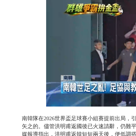
白海豚海警！
Loaded
:
Unmute
57.59%
南韓隊在2026世界盃足球賽小組賽提前出局
矢之的。儘管洪明甫返國後已火速請辭，仍難
媒報導指出，洪明甫返韓短短兩天後，便低調