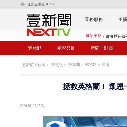
返回壹電視HOME
業務服務
主
最新消息：
白海豚狂風侵
慈濟遭詐10
壹焦點
精彩節目
新聞一點靈
白海豚挾暴雨
您當前的位置：
壹電視
>
壹新聞
>
HOME
>
體育
颱風亂金門航
白海豚甩尾豪
拯救英格蘭！ 凱恩
白海豚沒放
大貨車疲駕
2026-07-02 15:32
白海豚雨彈炸
【新聞一點靈