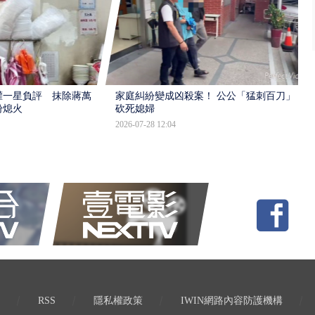
灌一星負評 抹除蔣萬
家庭糾紛變成凶殺案！ 公公「猛刺百刀」
盼熄火
砍死媳婦
2026-07-28 12:04
RSS
隱私權政策
IWIN網路內容防護機構