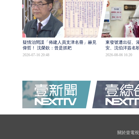
疑情治間諜「佈建人員支津名冊」赫見黃
東發號遭出征、
偉哲！ 沈榮欽：曾是抓耙
安、沈伯洋簽名
2026-07-16 20:48
2026-08-06 16:20
關於壹電視