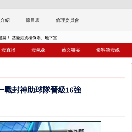
播介紹
節目表
倫理委員會
襲！ 基隆港貨櫃倒塌、地下室...
億！ 綠要藍白道歉 柯文哲再罵...
壹直播
壹氣象
藝文饗宴
爆料第壹線
！ 中正紀念堂現「雨瀑階梯」 ...
班！ 候補返台等一整夜 翁暴...
雨炸新竹！ 市區積水、山區道...
一戰封神助球隊晉級16強
假惹怨 蔣萬安挨轟稱「沒發陸警...
又吸毒逆向撞 小客車被撞爛駕駛...
台釀「水漂效應」 三招自保可...
】里長參選人竟肇逃！ 連撞2車...