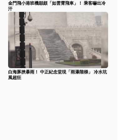
金門飛小港班機顛頗「如雲霄飛車」！ 乘客嚇出冷
汗
白海豚挾暴雨！ 中正紀念堂現「雨瀑階梯」 冷水坑
風超狂