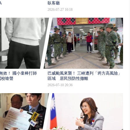
A
臥客廳
2026-07-27 10:18
報無效！ 國小童棒打師
巴威颱風來襲！ 三峽遭列「坍方高風險」
闖校嗆聲
區域 居民預防性撤離
2026-07-10 20:36