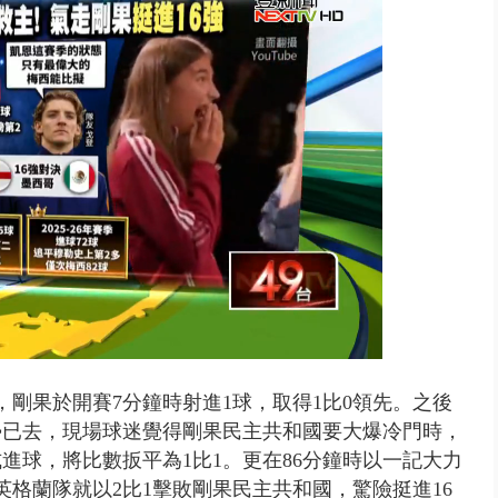
出毒、酒駕！ 2男開瑪莎拉蒂朝...
剛果於開賽7分鐘時射進1球，取得1比0領先。之後
勢已去，現場球迷覺得剛果民主共和國要大爆冷門時，
進球，將比數扳平為1比1。更在86分鐘時以一記大力
格蘭隊就以2比1擊敗剛果民主共和國，驚險挺進16