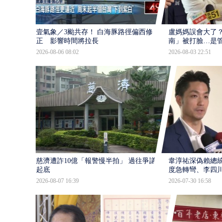
壹氣象／3颱共存！ 白海豚路徑偏西修
盧媽媽誤會大了？
正 影響時間將拉長
南」被打臉…是
2026-08-06 08:02
2026-08-03 22:51
慈濟遭詐10億「報警慢半拍」 過往爭議遭
韋淳祐深偽賴總
起底
度急轉彎、李四
2026-08-07 16:39
2026-07-30 16:58