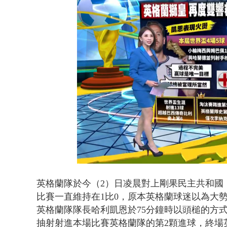
男子拒檢遭驗
Loaded
:
Unmute
35.01%
英格蘭隊於今（2）日凌晨對上剛果民主共和國，
比賽一直維持在1比0，原本英格蘭球迷以為大
英格蘭隊隊長哈利凱恩於75分鐘時以頭槌的方式
抽射射進本場比賽英格蘭隊的第2顆進球，終場英