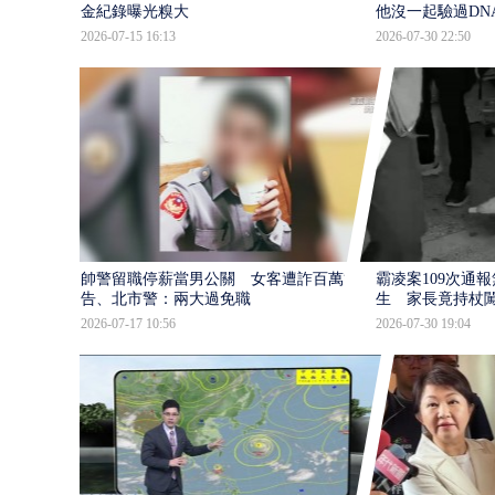
金紀錄曝光糗大
他沒一起驗過DN
2026-07-15 16:13
2026-07-30 22:50
帥警留職停薪當男公關 女客遭詐百萬提
霸凌案109次通
告、北市警：兩大過免職
生 家長竟持杖
2026-07-17 10:56
2026-07-30 19:04