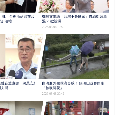
 批「台糖油品部在台
鄭麗文驚語「台灣不是國家」轟綠街頭混
管加油站
混？ 掀波瀾
2026-08-08 19:50
統聲音遭查辦 蔣萬安態
白海豚外圍環流發威！ 陽明山遊客雨傘
川力挺
「被吹開花」
2026-08-08 20:42