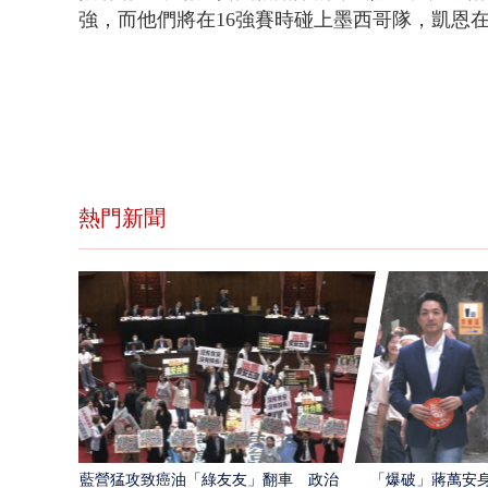
強，而他們將在16強賽時碰上墨西哥隊，凱恩
熱門新聞
藍營猛攻致癌油「綠友友」翻車 政治獻
「爆破」蔣萬安身