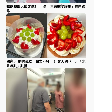
賊趁颱風天破窗偷3千 男「車窗貼塑膠袋」擋雨送
修
獨家／ 網購蛋糕「圖文不符」！ 客人怨花千元「水
果凌亂」亂擺