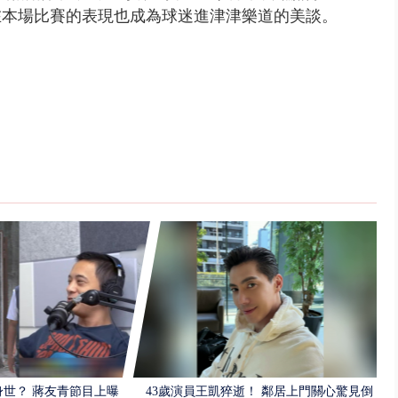
在本場比賽的表現也成為球迷進津津樂道的美談。
世？ 蔣友青節目上曝：
43歲演員王凱猝逝！ 鄰居上門關心驚見倒