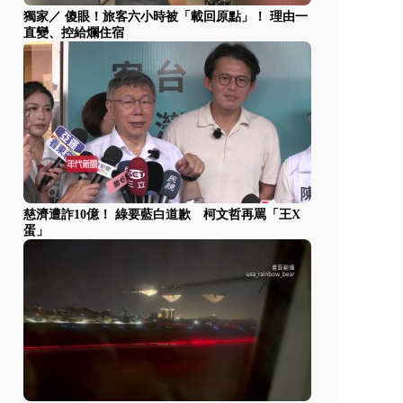
獨家／ 傻眼！旅客六小時被「載回原點」！ 理由一
直變、控給爛住宿
慈濟遭詐10億！ 綠要藍白道歉 柯文哲再罵「王X
蛋」