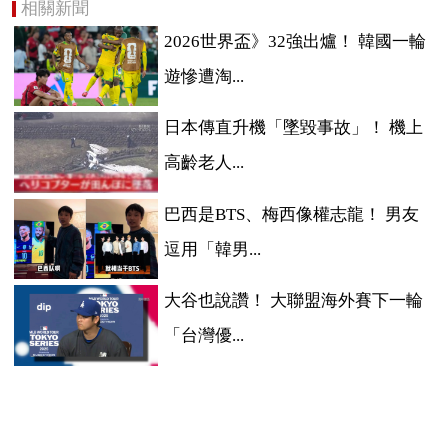
相關新聞
2026世界盃》32強出爐！ 韓國一輪
遊慘遭淘...
日本傳直升機「墜毀事故」！ 機上
高齡老人...
巴西是BTS、梅西像權志龍！ 男友
逗用「韓男...
大谷也說讚！ 大聯盟海外賽下一輪
「台灣優...