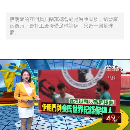
伊朗隊的守門員貝蘭萬德曾經是遊牧民族，還曾露
宿街頭，邊打工邊接受足球訓練，只為一圓足球
夢。