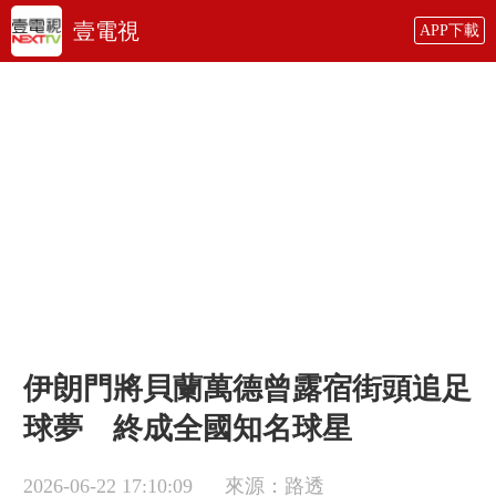
壹電視
APP下載
伊朗門將貝蘭萬德曾露宿街頭追足
球夢 終成全國知名球星
2026-06-22 17:10:09
來源：路透