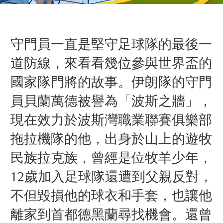
守門員一直是堅守足球隊的最後一
道防線，來看看幾位參與世界盃的
國家隊門將的故事。伊朗隊
的守門
員
貝蘭萬德被譽為「波斯之牆」，
現在效力於波斯灣職業聯賽俱樂部
拖拉機隊的他，出身於山上的遊牧
民族拉克族，曾經是位
牧羊少年，
12歲加入足球隊還遭到父親反對，
不但毀損他的球衣和手套，也讓他
離家到首都德黑蘭尋找機會。還曾