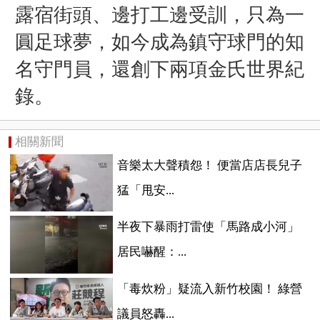
露宿街頭、邊打工邊受訓，只為一
圓足球夢，如今成為鎮守球門的知
名守門員，還創下兩項金氏世界紀
錄。
相關新聞
音樂太大聲積怨！ 便當店店長兒子
猛「甩安...
半夜下暴雨打雷使「馬路成小河」
居民嚇醒：...
「毒炊粉」疑流入新竹校園！ 綠營
議員怒轟...