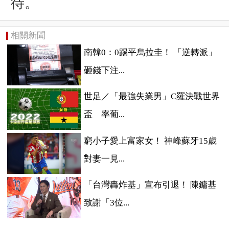
待。
相關新聞
南韓0：0踢平烏拉圭！ 「逆轉派」
砸錢下注...
世足／「最強失業男」C羅決戰世界
盃 率葡...
窮小子愛上富家女！ 神峰蘇牙15歲
對妻一見...
「台灣轟炸基」宣布引退！ 陳鏞基
致謝「3位...