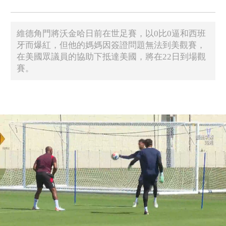
​維德角門將沃金哈日前在世足賽，以0比0逼和西班
牙而爆紅，但他的媽媽因簽證問題無法到美觀賽，
在美國眾議員的協助下抵達美國，將在22日到場觀
賽。