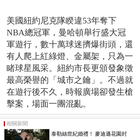
美國紐約尼克隊睽違53年奪下
NBA總冠軍，曼哈頓舉行盛大冠
軍遊行，數十萬球迷擠爆街頭，還
有人爬上紅綠燈、金屬架，只為一
睹球星風采。紐約市長更頒發象徵
最高榮譽的「城市之鑰」。不過就
在遊行後不久，時報廣場卻發生槍
擊案，場面一團混亂。
相關新聞
泰勒絲世紀婚禮！ 麥迪遜花園封