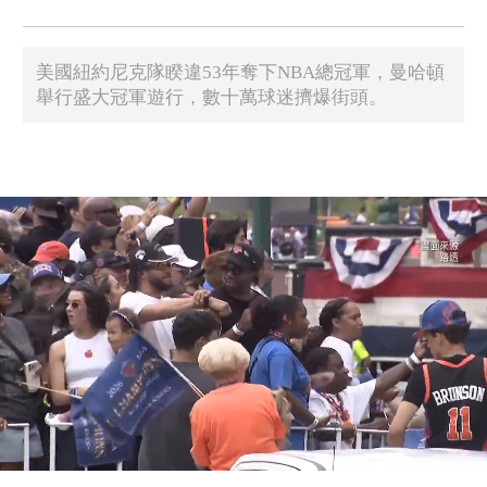
美國紐約尼克隊睽違53年奪下NBA總冠軍，曼哈頓
舉行盛大冠軍遊行，數十萬球迷擠爆街頭。