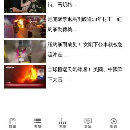
街、高規格...
尼克隊擊退馬刺睽違53年封王 紐
約暴動傳槍...
紐約暴雨成災！ 女剛下公車就被急
流沖走......
全球極端天氣肆虐！ 美國、中國降
下大雪 ...