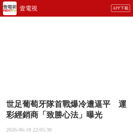
壹電視
APP下載
世足葡萄牙隊首戰爆冷遭逼平 運
彩經銷商「致勝心法」曝光
2026-06-18 22:05:38