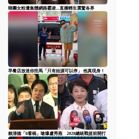
韓團女粉遭集體網路霸凌...直播輕生震驚各界
早餐店放迷你拒馬「只有始源可以停」 他真現身！
賴清德「0看稿」嗆爆盧秀燕 2028總統戰提前開打