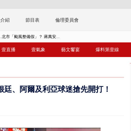
播介紹
節目表
倫理委員會
美女律師涉龐大洗錢鏈 通緝港...
拒馬「只有始源可以停」 他真...
壹直播
壹氣象
藝文饗宴
爆料第壹線
稿」嗆爆盧秀燕 2028總統戰提...
個資爭議 連戰媳婦轟財政部不負責任
戲水失蹤！ 搜救艇翻覆4警消落...
根廷、阿爾及利亞球迷搶先開打！
0.8億」 名律師聯手掮客騙買「B...
演習第二日 防護關鍵基礎設施
0萬筆個資！ 網軍洩密中共遭起訴...
禍 砂石車為閃避悚撞4車釀3傷