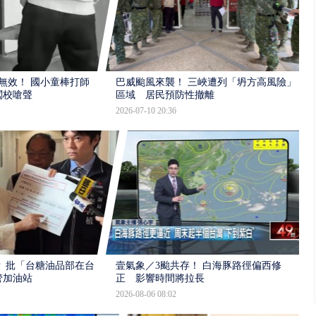
報無效！ 國小童棒打師
巴威颱風來襲！ 三峽遭列「坍方高風險」
闖校嗆聲
區域 居民預防性撤離
2026-07-10 20:36
 批「台糖油品部在台
壹氣象／3颱共存！ 白海豚路徑偏西修
管加油站
正 影響時間將拉長
2026-08-06 08:02