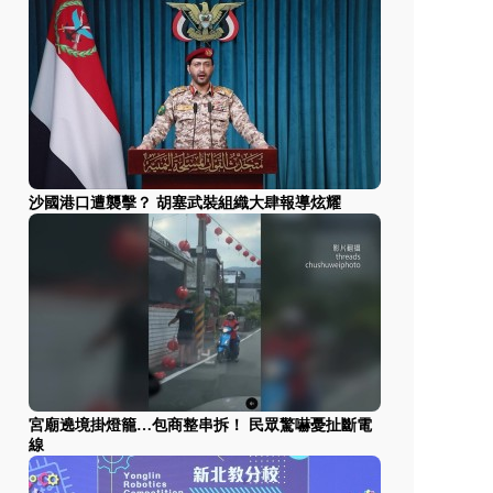
沙國港口遭襲擊？ 胡塞武裝組織大肆報導炫耀
宮廟遶境掛燈籠…包商整串拆！ 民眾驚嚇憂扯斷電
線