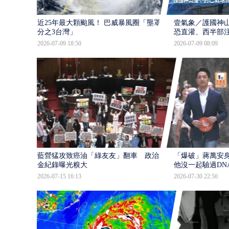
近25年最大顆颱風！ 巴威暴風圈「壟罩4
壹氣象／護國神山
分之3台灣」
恐直灌、西半部
2026-07-09 18:50
2026-07-09 08:09
藍營猛攻致癌油「綠友友」翻車 政治獻
「爆破」蔣萬安身
金紀錄曝光糗大
他沒一起驗過DN
2026-07-15 16:13
2026-07-30 22:50