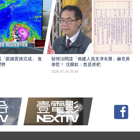
「眼牆置換完成」 進入
疑情治間諜「佈建人員支津名冊」赫見黃
變胖
偉哲！ 沈榮欽：曾是抓耙
2026-07-16 20:48