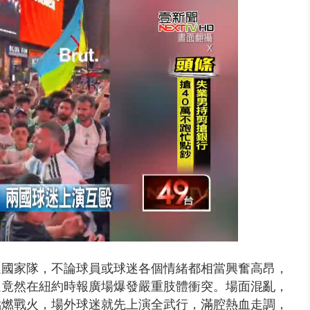
..北市「颱風整備假」？ 蔣萬安...
根廷國家隊，不論球員或球迷各個情緒都相當興奮高昂，
迷竟然在紐約時報廣場爆發嚴重肢體衝突。
場面混亂，
點燃戰火，場外球迷就先上演全武行，滿腔熱血走調，