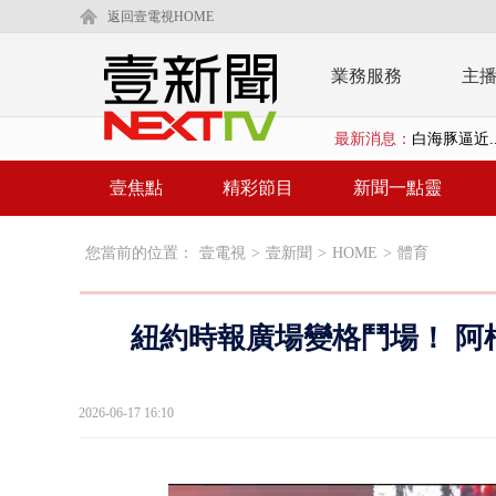
返回壹電視HOME
業務服務
主
最新消息：
利慾薰心！ 
早餐店放迷你
壹焦點
精彩節目
新聞一點靈
賴清德「0看
您當前的位置：
壹電視
>
壹新聞
>
HOME
>
體育
EZ WAY
救生員大武崙
紐約時報廣場變格鬥場！ 阿
狠詐慈濟「1
漢光42號
2026-06-17 16:10
暗網買500
貨車鬼切釀