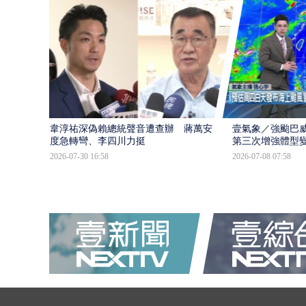
韋淳祐深偽賴總統聲音遭查辦 蔣萬安態
壹氣象／強颱巴威
度急轉彎、李四川力挺
第三次增強體型
2026-07-30 16:58
2026-07-08 07:58