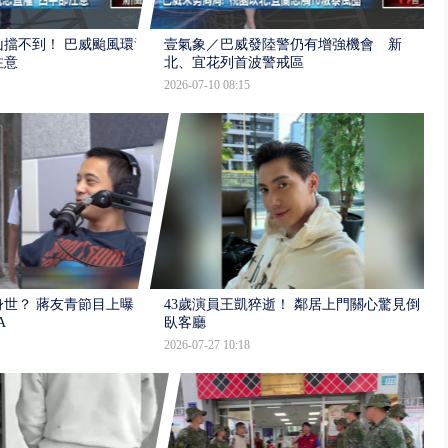
擋不到！ 巴威颱風環流
壹氣象／巴威發陸警仍有增強機會 新
注意
北、宜花列首波警戒區
2026-07-10 08:15
世？ 蔣友青節目上曝：
43歲演員王凱猝逝！ 鄰居上門關心驚見倒
A
臥客廳
2026-07-27 10:18