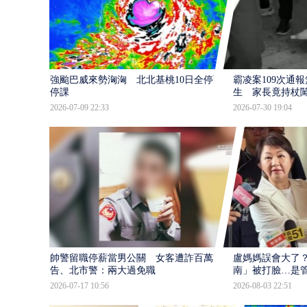
強颱巴威來勢洶洶 北北基桃10日全停班
霸凌案109次通
停課
生 家長竟持杖
2026-07-09 22:33
2026-07-30 19:04
帥警留職停薪當男公關 女客遭詐百萬提
盧媽媽誤會大了？
告、北市警：兩大過免職
南」被打臉…是
2026-07-17 10:56
2026-08-03 22:51