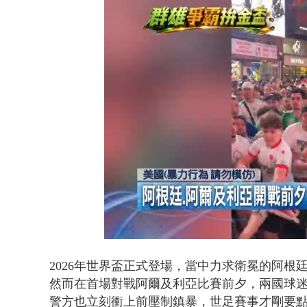
白海豚逼近.
Loaded
:
Unmute
47.07%
2026年世界盃正式登場，當中力求衛冕的阿
然而在首場對戰阿爾及利亞比賽前夕，兩國球
警方也立刻衝上前壓制鎮暴，
世足賽事才剛要