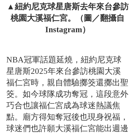
▲
紐約尼克球星
唐斯去年來台參訪
桃園
大溪福仁宮。
（圖／翻攝自
Instagram）
NBA冠軍話題延燒，紐約尼克球
星唐斯2025年來台參訪桃園大溪
福仁宮時，親自體驗擲筊還擲出聖
筊。如今球隊成功奪冠，這段意外
巧合也讓福仁宮成為球迷熱議焦
點。
廟方得知奪冠後也現身祝福，
球迷們也許願大溪福仁宮能出週邊