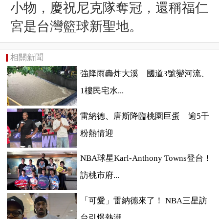
小物，慶祝尼克隊奪冠，還稱福仁
宮是台灣籃球新聖地。
相關新聞
強降雨轟炸大溪 國道3號變河流、
1樓民宅水...
雷納德、唐斯降臨桃園巨蛋 逾5千
粉熱情迎
NBA球星Karl-Anthony Towns登台！
訪桃市府...
「可愛」雷納德來了！ NBA三星訪
台引爆熱潮