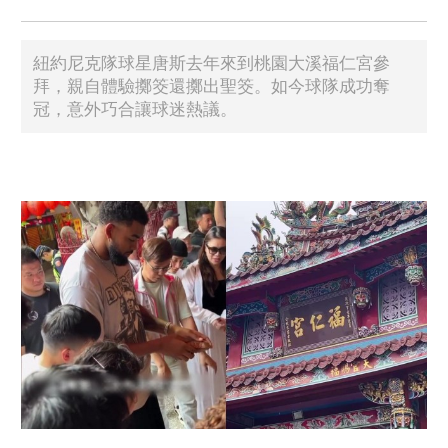
紐約尼克隊球星唐斯去年來到桃園大溪福仁宮參
拜，親自體驗擲筊還擲出聖筊。如今球隊成功奪
冠，意外巧合讓球迷熱議。