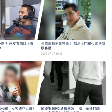
世？ 蔣友青節目上曝：
43歲演員王凱猝逝！ 鄰居上門關心驚見倒
A
臥客廳
2026-07-27 10:18
男公關 女客遭詐百萬提
霸凌案109次通報無效！ 國小童棒打師