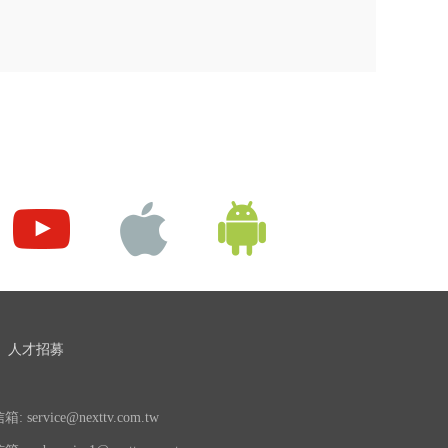
人才招募
 service@nexttv.com.tw