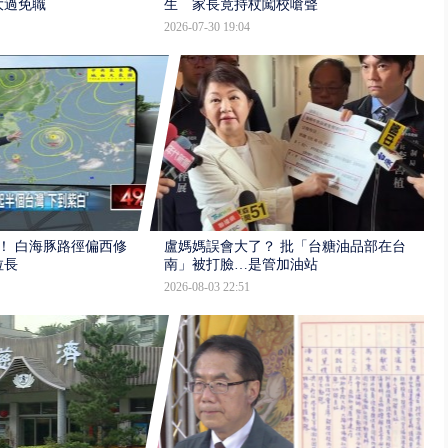
大過免職
生 家長竟持杖闖校嗆聲
2026-07-30 19:04
！ 白海豚路徑偏西修
盧媽媽誤會大了？ 批「台糖油品部在台
拉長
南」被打臉…是管加油站
2026-08-03 22:51