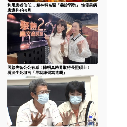
利用患者信任… 精神科名醫「義診弱勢」 性侵男病
患遭判4年8月
照顧失智公公有感！陳明真跨界取得長照碩士！
看淡生死坦言「早就練習寫遺囑」