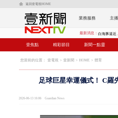
返回壹電視HOME
業務服務
主
最新消息：
白海豚逼近.
壹氣象／白海
壹焦點
精彩節目
新聞一點靈
早餐店放迷你
您當前的位置：
壹電視
>
壹新聞
>
HOME
>
體育
賴清德「0看
EZ WAY
足球巨星幸運儀式！ C羅
救生員大武崙
狠詐慈濟「1
2026-06-13 16:06
Guardian News
漢光42號
暗網買500