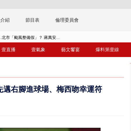
播介紹
節目表
倫理委員會
..北市「颱風整備假」？ 蔣萬安...
豚進逼！ 外圍雲系影響 北部...
壹直播
壹氣象
藝文饗宴
爆料第壹線
拒馬「只有始源可以停」 他真...
稿」嗆爆盧秀燕 2028總統戰提...
個資爭議 連戰媳婦轟財政部不負責任
先邁右腳進球場、梅西吻幸運符
戲水失蹤！ 搜救艇翻覆4警消落...
0.8億」 名律師聯手掮客騙買「B...
演習第二日 防護關鍵基礎設施
0萬筆個資！ 網軍洩密中共遭起訴...