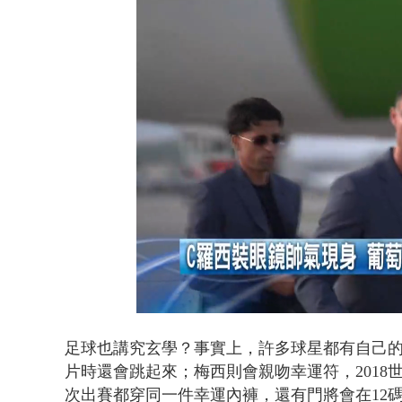
貨車鬼切釀
Loaded
:
Unmute
35.47%
足球也講究玄學？事實上，許多球星都有自己的
片時還會跳起來；梅西則會親吻幸運符，2018
次出賽都穿同一件幸運內褲，還有門將會在12