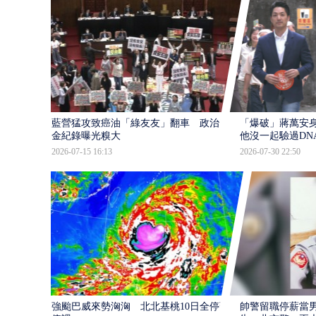
藍營猛攻致癌油「綠友友」翻車 政治獻
「爆破」蔣萬安身
金紀錄曝光糗大
他沒一起驗過DN
2026-07-15 16:13
2026-07-30 22:50
強颱巴威來勢洶洶 北北基桃10日全停班
帥警留職停薪當