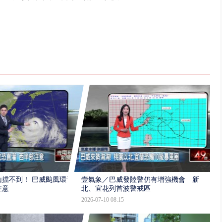
擋不到！ 巴威颱風環流
壹氣象／巴威發陸警仍有增強機會 新
注意
北、宜花列首波警戒區
2026-07-10 08:15