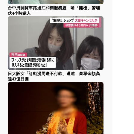
台中男開貨車路過江和樹服務處 嗆「開槍」警埋
伏4小時逮人
日大阪女「訂動漫周邊不付款」遭逮 棄單金額高
達43億日圓