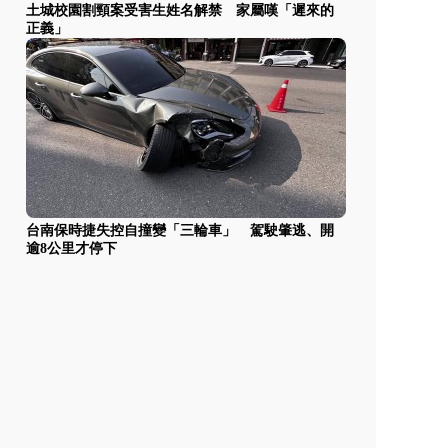
土城校園割頸案受害生姓名解禁 家屬嘆「遲來的
正義」
台南保時捷失控自撞變「三輪車」 駕駛肇逃、開
逾8公里才停下