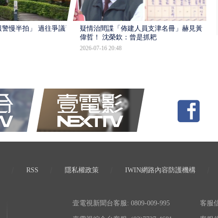
報警慢半拍」 過往爭議遭
疑情治間諜「佈建人員支津名冊」赫見黃
偉哲！ 沈榮欽：曾是抓耙
2026-07-16 20:48
RSS
隱私權政策
IWIN網路內容防護機構
壹電視新聞台客服: 0809-009-995
客服信箱: