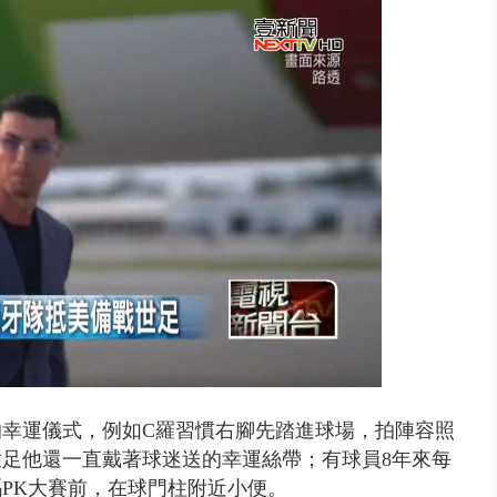
禍 砂石車為閃避悚撞4車釀3傷
幸運儀式，例如C羅習慣右腳先踏進球場，拍陣容照
世足他還一直戴著球迷送的幸運絲帶；有球員8年來每
碼PK大賽前，在球門柱附近小便。