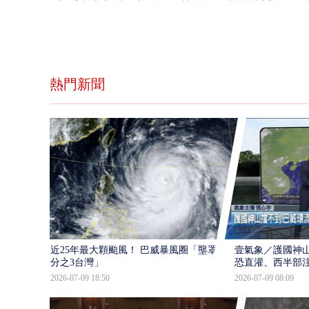
熱門新聞
近25年最大顆颱風！ 巴威暴風圈「壟罩4
壹氣象／護國神山
分之3台灣」
恐直灌、西半部
2026-07-09 18:50
2026-07-09 08:09