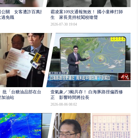
男公關 女客遭詐百萬提
霸凌案109次通報無效！ 國小童棒打師
大過免職
生 家長竟持杖闖校嗆聲
2026-07-30 19:04
 批「台糖油品部在台
壹氣象／3颱共存！ 白海豚路徑偏西修
管加油站
正 影響時間將拉長
2026-08-06 08:02