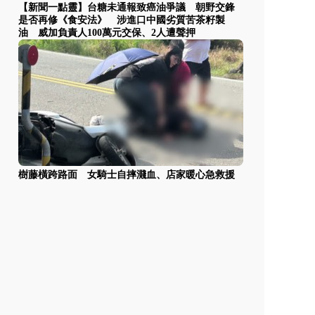
【新聞一點靈】台糖未通報致癌油爭議 朝野交鋒
是否再修《食安法》 涉進口中國劣質苦茶籽製
油 威加負責人100萬元交保、2人遭聲押
樹藤橫跨路面 女騎士自摔濺血、店家暖心急救援