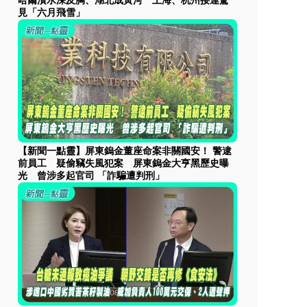
哈爾濱水深及胸、湖北成黃河 上海、杭州接連驚
見「六月飛雪」
【新聞一點靈】屏東鎢金董座命案非關國安！ 警逮
前員工 疑偷竊失風犯案 屏東鎢金大亨黑歷史曝
光 曾涉多起官司 「詐騙遭判刑」