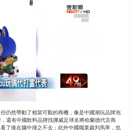
征、灌一星負評 抹除蔣萬安、沈...
，但仍然帶動了相當可觀的商機，像是中國潮玩品牌泡
典禮，還有中國飲料品牌找挪威足球名將哈蘭德代言商
眾看了後在腦中揮之不去；此外中國職業裁判馬寧，也