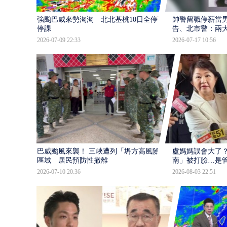
強颱巴威來勢洶洶 北北基桃10日全停班
帥警留職停薪當
停課
告、北市警：兩
2026-07-09 22:33
2026-07-17 10:56
巴威颱風來襲！ 三峽遭列「坍方高風險」
盧媽媽誤會大了？
區域 居民預防性撤離
南」被打臉…是
2026-07-10 20:36
2026-08-03 22:51