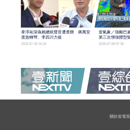
韋淳祐深偽賴總統聲音遭查辦 蔣萬安態
壹氣象／強颱巴威
度急轉彎、李四川力挺
第三次增強體型
2026-07-30 16:58
2026-07-08 07:58
關於壹電視