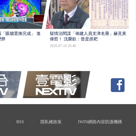
「眼牆置換完成」 進入
疑情治間諜「佈建人員支津名冊」赫見黃
變胖
偉哲！ 沈榮欽：曾是抓耙
2026-07-16 20:48
RSS
隱私權政策
IWIN網路內容防護機構