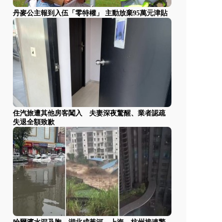
丹麥公主報到入伍「零特權」 主動放棄95萬元津貼
住汽旅遭其他房客闖入 夫妻深夜驚醒、業者認疏
失退全額致歉