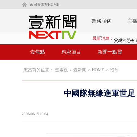
返回壹電視HOME
業務服務
主
最新消息：
父親節恐有
【新聞一點
壹焦點
精彩節目
新聞一點靈
【新聞一點
您當前的位置：
壹電視
>
壹新聞
>
HOME
>
體育
蔣萬安號召72
台南汽車零件
中國隊無緣進軍世足 
中國狗仔爆「
祝壽！ 關聖帝
2026-06-15 10:04
小白機之亂再
今年總預算還