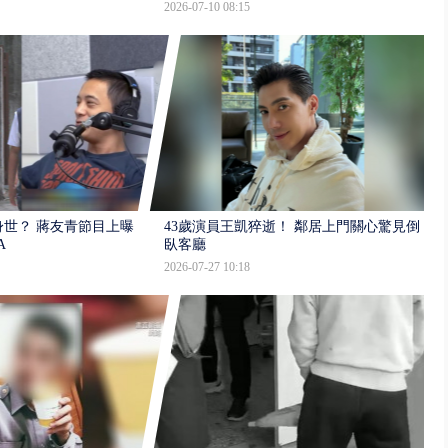
2026-07-10 08:15
世？ 蔣友青節目上曝：
43歲演員王凱猝逝！ 鄰居上門關心驚見倒
A
臥客廳
2026-07-27 10:18