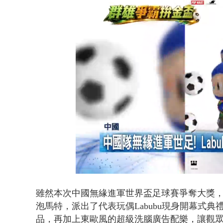
東發號遭出
Loaded
:
Unmute
48.76%
雖然本次中國無緣進軍世界盃足球賽爭奪大獎
泡馬特，派出了代表玩偶Labubu現身開幕式
品，再加上東歐風的超級洗腦廣告配樂，讓觀