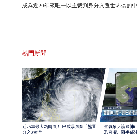
成為近20年來唯一以主裁判身分入選世界盃的
熱門新聞
近25年最大顆颱風！ 巴威暴風圈「壟罩4
壹氣象／護國神山
分之3台灣」
恐直灌、西半部