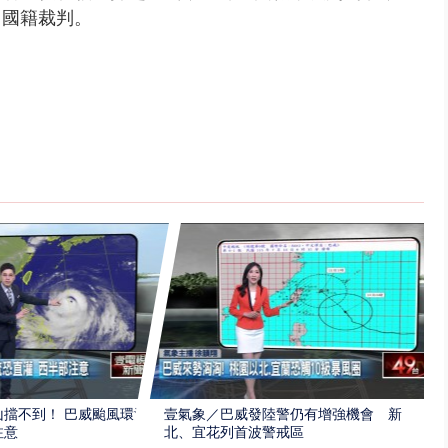
中國籍裁判。
擋不到！ 巴威颱風環流
壹氣象／巴威發陸警仍有增強機會 新
注意
北、宜花列首波警戒區