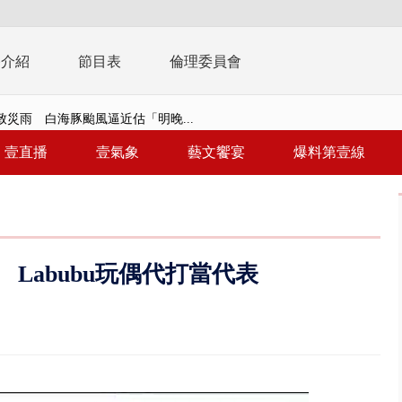
播介紹
節目表
倫理委員會
致災雨 白海豚颱風逼近估「明晚...
靈】屏東鎢金董座命案非關國安！...
壹直播
壹氣象
藝文饗宴
爆料第壹線
靈】台糖未通報致癌油爭議 朝野...
5上凱道反毒油 51.8％台北市...
廠陷火海「殃及食品廠」 4年前...
Labubu玩偶代打當代表
3字華語天王」藏私生子！ 周杰...
君1866周年聖誕 逾10萬人次...
現？ 永慶不動產爆「外洩個資...
在審 提案剩658項、今二輪協...