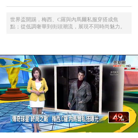
世界盃開踢，梅西、C羅與內馬爾私服穿搭成焦
點；從低調奢華到街頭潮流，展現不同時尚魅力。