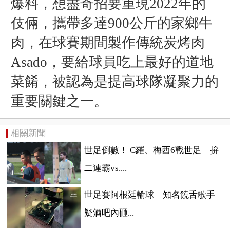
爆料，想盡奇招要重現2022年的
伎倆，攜帶多達900公斤的家鄉牛
肉，在球賽期間製作傳統炭烤肉
Asado，要給球員吃上最好的道地
菜餚，被認為是提高球隊凝聚力的
重要關鍵之一。
相關新聞
世足倒數！ C羅、梅西6戰世足 拚
二連霸vs....
世足賽阿根廷輸球 知名饒舌歌手
疑酒吧內砸...