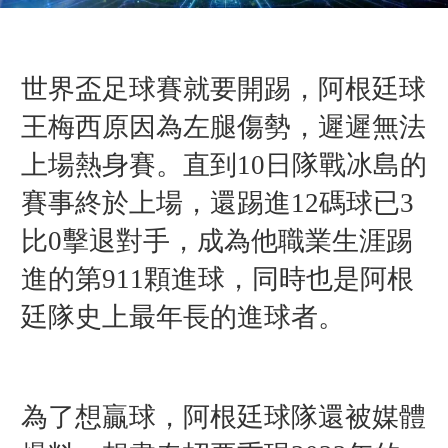
世界盃足球賽就要開踢，阿根廷球
王梅西原因為左腿傷勢，遲遲無法
上場熱身賽。直到10日隊戰冰島的
賽事終於上場，還踢進12碼球已3
比0擊退對手，成為
他職業生涯踢
進的第911顆進球，同時也是
阿根
廷隊史上最年長的進球者。
為了想贏球，阿根廷球隊還被媒體