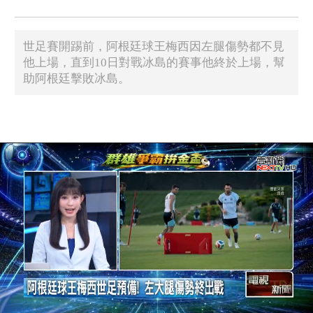
世足賽開踢前，阿根廷球王梅西因左腿傷勢都不見
他上場，直到10日對戰冰島的賽事他終於上場，幫
助阿根廷擊敗冰島。